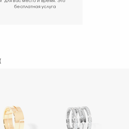
м
для вас место и время. Это
бесплатная услуга
я