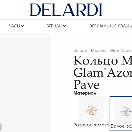
ЧАСЫ
БРЕНДЫ
ОБРУЧАЛЬНЫЕ КОЛЬЦ
Delardi
—
Messika
—
Glam'Azon
Кольцо M
Glam'Azo
Pave
Материал
Розовое золото
Белое зо