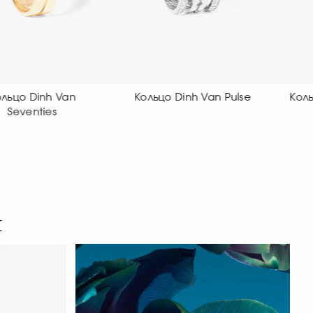
ольцо Dinh Van Pulse
Кольцо Dinh Van Maillon
К
я