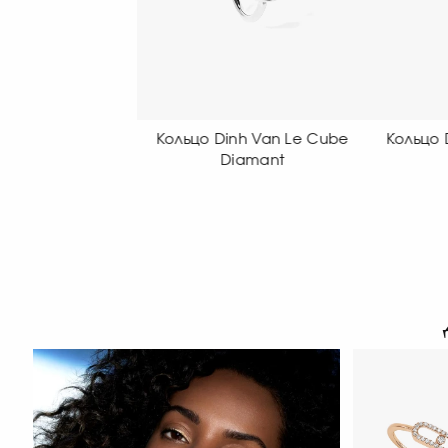
о Dinh Van Le Cube
Кольцо Dinh Van Le Cube
Diamant
Diamant