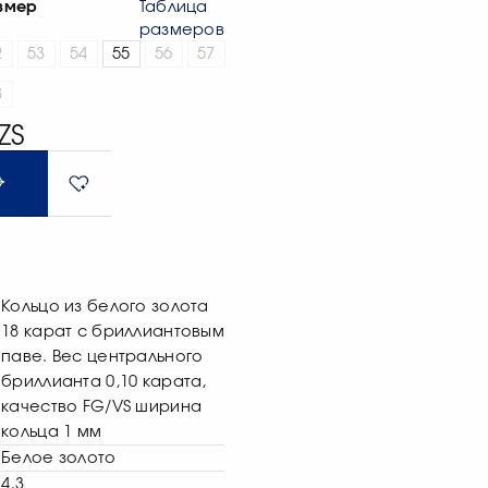
змер
Таблица
размеров
2
53
54
55
56
57
8
ZS
Кольцо из белого золота
18 карат с бриллиантовым
паве. Вес центрального
бриллианта 0,10 карата,
качество FG/VS ширина
кольца 1 мм
Белое золото
4,3