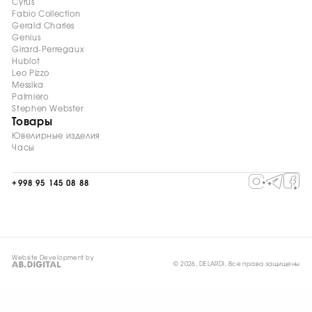
Cyrus
Fabio Collection
Gerald Charles
Genius
Girard-Perregaux
Hublot
Leo Pizzo
Messika
Palmiero
Stephen Webster
Товары
Ювелирные изделия
Часы
+998 95 145 08 88
Website Development by
© 2026, DELARDI. Все права защищены