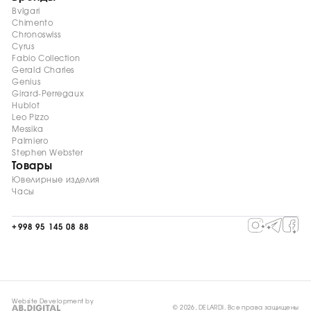
Bvlgari
Chimento
Chronoswiss
Cyrus
Fabio Collection
Gerald Charles
Genius
Girard-Perregaux
Hublot
Leo Pizzo
Messika
Palmiero
Stephen Webster
Товары
Ювелирные изделия
Часы
+998 95 145 08 88
Website Development by
© 2026, DELARDI. Все права защищены