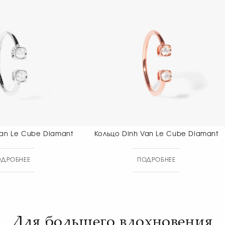
Кольцо Dinh Van Le Cube Diamant
Кольцо Dinh 
ПОДРОБНЕЕ
ПОДР
Для большего вдохновения