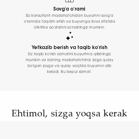
Sovg'a o'rami
Siz konsultant-maslahatchidan buyumni sovg'a
o'ramida taqdim etish va buyumga ilova sifatida
otkritka qo'shishni so'rashingiz mumkin.
Yetkazib berish va taqib ko'rish
Siz taqib ko'rish xizmatini buyurtma qilishingiz
mumkin va bizning maslahatchimiz sizga qulay
bo'lgan joyga va qulay vaqtda buyumni olib
keladi. Bu bepul xizmat.
Ehtimol, sizga yoqsa kerak