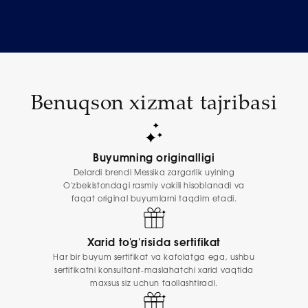
Benuqson xizmat tajribasi
Buyumning originalligi
Delardi brendi Messika zargarlik uyining
O'zbekistondagi rasmiy vakili hisoblanadi va
faqat original buyumlarni taqdim etadi.
Xarid to'g'risida sertifikat
Har bir buyum sertifikat va kafolatga ega, ushbu
sertifikatni konsultant-maslahatchi xarid vaqtida
maxsus siz uchun faollashtiradi.