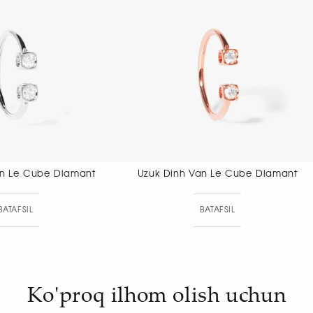
Uzuk Dinh Van Le Cube Diamant
Uzuk Dinh V
BATAFSIL
BAT
Ko'proq ilhom olish uchun