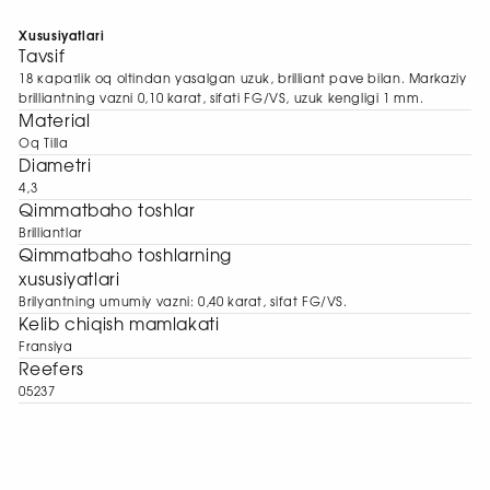
Xususiyatlari
Tavsif
18 каратlik oq oltindan yasalgan uzuk, brilliant pave bilan. Markaziy
brilliantning vazni 0,10 karat, sifati FG/VS, uzuk kengligi 1 mm.
Material
Oq Tilla
Diametri
4,3
Qimmatbaho toshlar
Brilliantlar
Qimmatbaho toshlarning
xususiyatlari
Brilyantning umumiy vazni: 0,40 karat, sifat FG/VS.
Kelib chiqish mamlakati
Fransiya
Reefers
05237