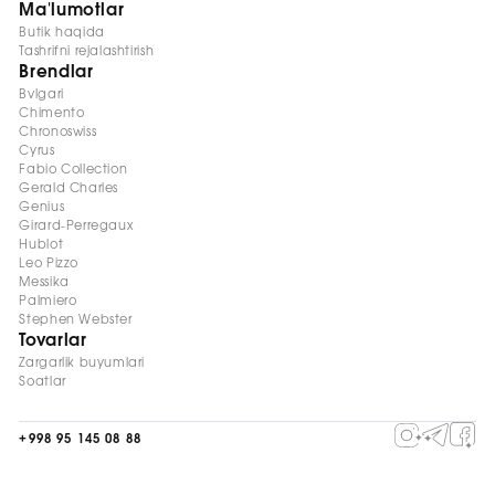
Ma'lumotlar
Butik haqida
Tashrifni rejalashtirish
Brendlar
Bvlgari
Chimento
Chronoswiss
Cyrus
Fabio Collection
Gerald Charles
Genius
Girard-Perregaux
Hublot
Leo Pizzo
Messika
Palmiero
Stephen Webster
Tovarlar
Zargarlik buyumlari
Soatlar
+998 95 145 08 88