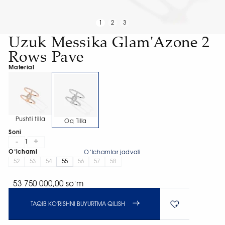
1
2
3
Uzuk Messika Glam'Azone 2
Rows Pave
Material
Pushti tilla
Oq Tilla
Soni
-
+
1
O‘lchami
O‘lchamlar jadvali
52
53
54
55
56
57
58
53 750 000,00 soʻm
TAQIB KO'RISHNI BUYURTMA QILISH