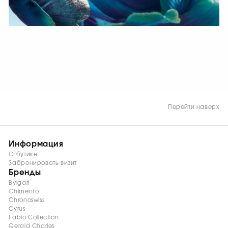
СМОТРЕТЬ СЕЙЧАС
Перейти наверх
Информация
О бутике
Забронировать визит
Бренды
Bvlgari
Chimento
Chronoswiss
Cyrus
Fabio Collection
Gerald Charles