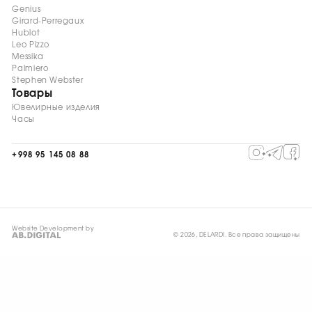
Genius
Girard-Perregaux
Hublot
Leo Pizzo
Messika
Palmiero
Stephen Webster
Товары
Ювелирные изделия
Часы
+998 95 145 08 88
Website Development by
© 2026, DELARDI. Все права защищены