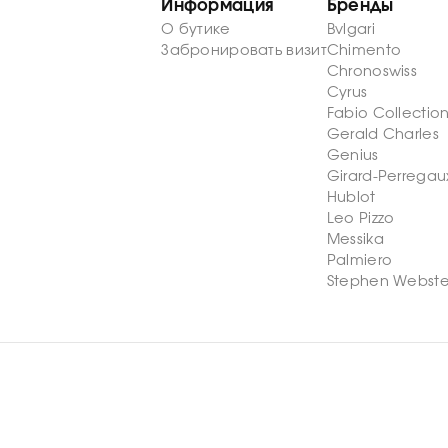
Информация
Бренды
О бутике
Bvlgari
Забронировать визит
Chimento
Chronoswiss
Cyrus
Fabio Collectio
Gerald Charles
Genius
Girard-Perregau
Hublot
Leo Pizzo
Messika
Palmiero
Stephen Webste