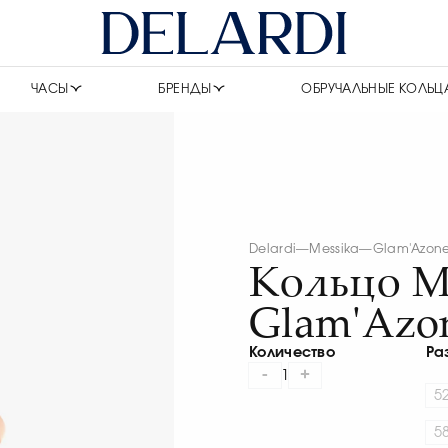
ЧАСЫ
БРЕНДЫ
ОБРУЧАЛЬНЫЕ КОЛЬЦ
Delardi
—
Messika
—
Glam'Azon
Кольцо M
Glam'Azo
Количество
Ра
-
+
1
5
5