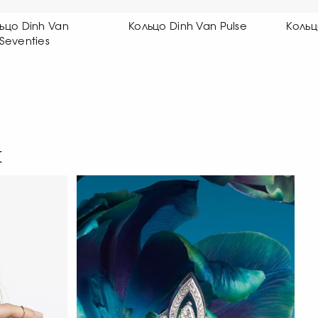
ольцо Dinh Van Pulse
Кольцо Dinh Van Maillon
К
я