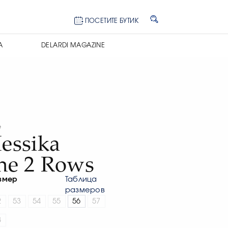
ПОСЕТИТЕ БУТИК
А
DELARDI MAGAZINE
e
essika
ne 2 Rows
змер
Таблица
размеров
2
53
54
55
56
57
8