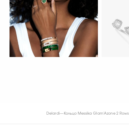
СМОТРЕТЬ С
My Twin Toi
Fiery Diamond Pave Wedding Ring
0.15CTx2
СМОТРЕТЬ СЕЙЧАС
СМОТРЕТЬ С
Delardi
—
Кольцо Messika Glam'Azone 2 Rows