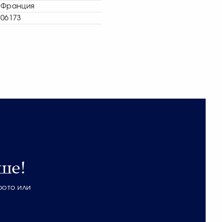
Франция
06173
ше!
фото или