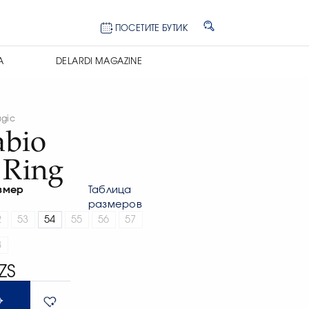
ПОСЕТИТЕ БУТИК
А
DELARDI MAGAZINE
gic
abio
 Ring
змер
Таблица
размеров
2
53
54
55
56
57
8
ZS