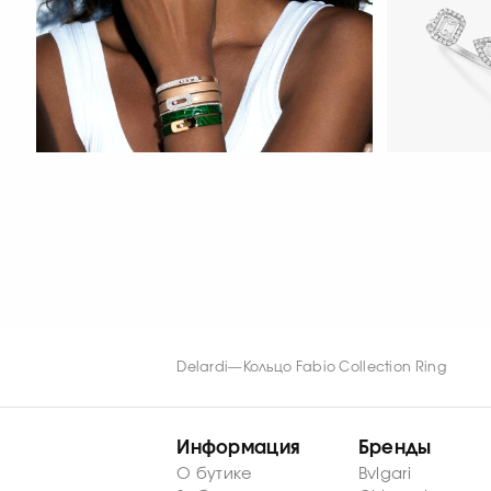
СМОТРЕТЬ С
My Twin Toi
Fiery Diamond Pave Wedding Ring
0.15CTx2
СМОТРЕТЬ СЕЙЧАС
СМОТРЕТЬ С
Delardi
—
Кольцо Fabio Collection Ring
Информация
Бренды
О бутике
Bvlgari