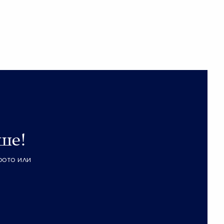
ше!
фото или