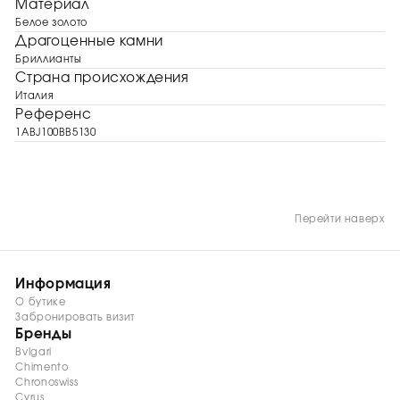
Материал
Белое золото
Драгоценные камни
Бриллианты
Страна происхождения
Италия
Референс
1ABJ100BB5130
Перейти наверх
Информация
О бутике
Забронировать визит
Бренды
Bvlgari
Chimento
Chronoswiss
Cyrus