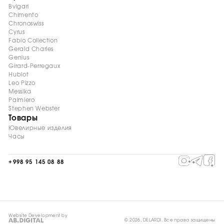
Bvlgari
Chimento
Chronoswiss
Cyrus
Fabio Collection
Gerald Charles
Genius
Girard-Perregaux
Hublot
Leo Pizzo
Messika
Palmiero
Stephen Webster
Товары
Ювелирные изделия
Часы
+998 95 145 08 88
Website Development by
© 2026, DELARDI. Все права защищены