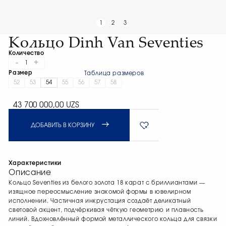
1
2
3
Кольцо Dinh Van Seventies
Количество
-
+
1
Размер
Таблица размеров
52
53
54
55
56
57
58
43 700 000,00 UZS
ДОБАВИТЬ В КОРЗИНУ
Характеристики
Описание
Кольцо Seventies из белого золота 18 карат с бриллиантами —
изящное переосмысление знакомой формы в ювелирном
исполнении. Частичная инкрустация создаёт деликатный
световой акцент, подчёркивая чёткую геометрию и плавность
линий. Вдохновлённый формой металлического кольца для связки