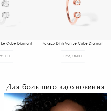
Кольцо Dinh Van Le Cube Diamant
Кольцо Dinh 
ПОДРОБНЕЕ
ПОДР
Для большего вдохновения