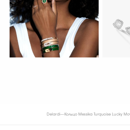
СМОТРЕТЬ С
My Twin Toi
Fiery Diamond Pave Wedding Ring
0.15CTx2
СМОТРЕТЬ СЕЙЧАС
СМОТРЕТЬ С
Delardi
—
Кольцо Messika Turquoise Lucky M