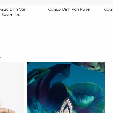
ольцо Dinh Van Pulse
Кольцо Dinh Van Maillon
К
я