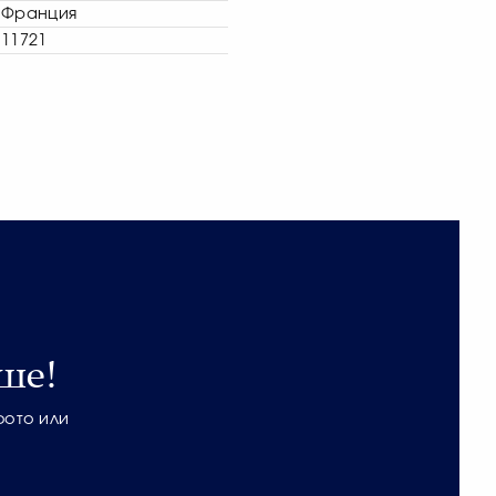
Франция
11721
ше!
фото или