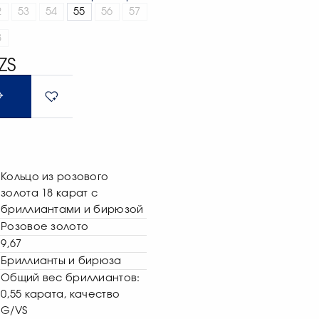
2
53
54
55
56
57
8
ZS
Кольцо из розового
золота 18 карат с
бриллиантами и бирюзой
Розовое золото
9,67
Бриллианты и бирюза
Общий вес бриллиантов:
0,55 карата, качество
G/VS