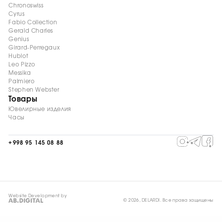
Chronoswiss
Cyrus
Fabio Collection
Gerald Charles
Genius
Girard-Perregaux
Hublot
Leo Pizzo
Messika
Palmiero
Stephen Webster
Товары
Ювелирные изделия
Часы
+998 95 145 08 88
Website Development by
© 2026, DELARDI. Все права защищены