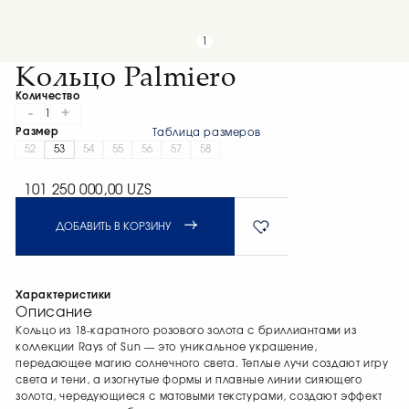
1
Кольцо Palmiero
Количество
-
+
1
Размер
Таблица размеров
52
53
54
55
56
57
58
101 250 000,00 UZS
ДОБАВИТЬ В КОРЗИНУ
Характеристики
Описание
Кольцо из 18-каратного розового золота с бриллиантами из
коллекции Rays of Sun — это уникальное украшение,
передающее магию солнечного света. Теплые лучи создают игру
света и тени, а изогнутые формы и плавные линии сияющего
золота, чередующиеся с матовыми текстурами, создают эффект