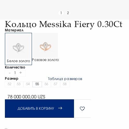
1
2
Кольцо Messika Fiery 0.30Ct
Материал
Розовое золото
Белое золото
Количество
-
+
1
Размер
Таблица размеров
52
53
54
55
56
57
58
78 000 000,00 UZS
ДОБАВИТЬ В КОРЗИНУ