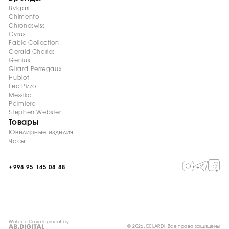
Bvlgari
Chimento
Chronoswiss
Cyrus
Fabio Collection
Gerald Charles
Genius
Girard-Perregaux
Hublot
Leo Pizzo
Messika
Palmiero
Stephen Webster
Товары
Ювелирные изделия
Часы
+998 95 145 08 88
Website Development by
© 2026, DELARDI. Все права защищены