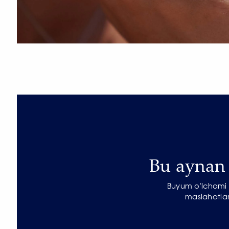
Bu aynan s
Buyum o'lchami b
maslahatlar