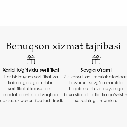
Benuqson xizmat tajribasi
Xarid to'g'risida sertifikat
Sovg'a o'rami
Har bir buyum sertifikat va
Siz konsultant-maslahatchida
kafolatga ega, ushbu
buyumni sovg'a o'ramida
sertifikatni konsultant-
taqdim etish va buyumga
maslahatchi xarid vaqtida
ilova sifatida otkritka qo'shishn
maxsus siz uchun faollashtiradi.
so'rashingiz mumkin.