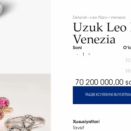
Delardi
—
Leo Pizzo
—
Venezia
Uzuk Leo 
Venezia
Soni
O‘l
-
+
1
52
58
70 200 000,00 
TAQIB KO'RISHNI BUYURTMA
Xususiyatlari
Tavsif