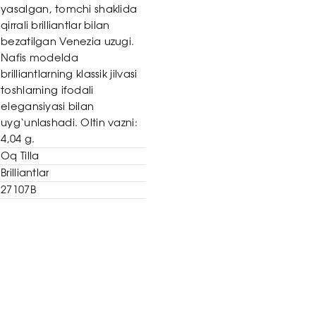
yasalgan, tomchi shaklida
qirrali brilliantlar bilan
bezatilgan Venezia uzugi.
Nafis modelda
brilliantlarning klassik jilvasi
toshlarning ifodali
elegansiyasi bilan
uyg‘unlashadi. Oltin vazni:
4,04 g.
Oq Tilla
Brilliantlar
27107B