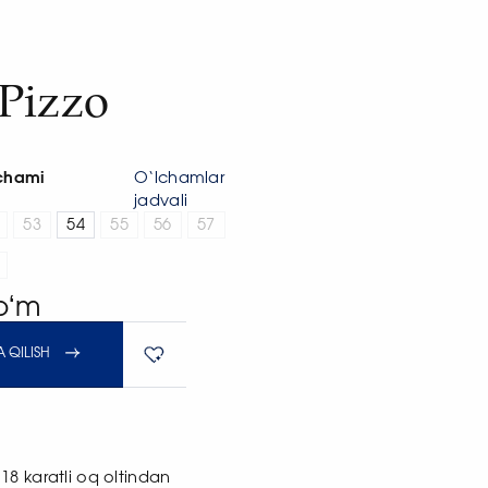
Pizzo
chami
O‘lchamlar
jadvali
53
54
55
56
57
soʻm
 QILISH
18 karatli oq oltindan