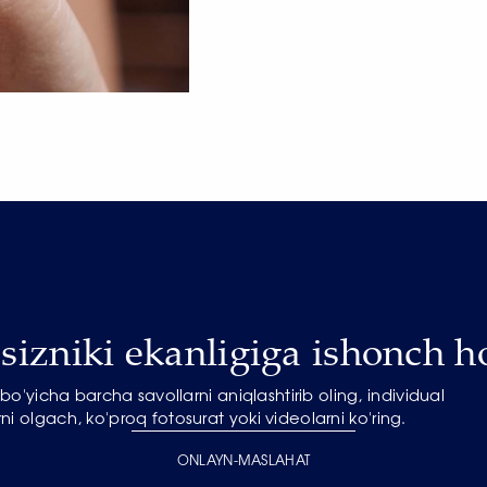
izniki ekanligiga ishonch ho
o'yicha barcha savollarni aniqlashtirib oling, individual
ni olgach, ko'proq fotosurat yoki videolarni ko'ring.
ONLAYN-MASLAHAT