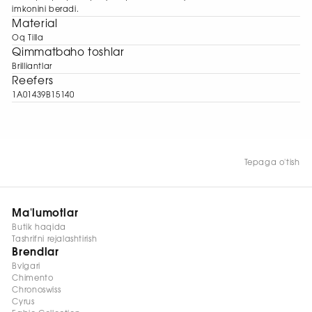
imkonini beradi.
Material
Oq Tilla
Qimmatbaho toshlar
Brilliantlar
Reefers
1A01439B15140
Tepaga o'tish
Ma'lumotlar
Butik haqida
Tashrifni rejalashtirish
Brendlar
Bvlgari
Chimento
Chronoswiss
Cyrus