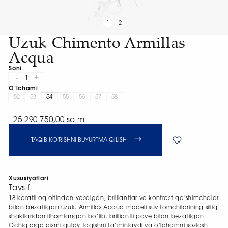
1
2
Uzuk Chimento Armillas
Acqua
Soni
-
+
1
O‘lchami
52
53
54
55
56
57
58
25 290 750,00 soʻm
TAQIB KO'RISHNI BUYURTMA QILISH
Xususiyatlari
Tavsif
18 karatli oq oltindan yasalgan, brilliantlar va kontrast qo‘shimchalar
bilan bezatilgan uzuk. Armillas Acqua modeli suv tomchilarining silliq
shakllaridan ilhomlangan bo‘lib, brilliantli pave bilan bezatilgan.
Ochiq orqa qismi qulay taqishni ta’minlaydi va o‘lchamni sozlash