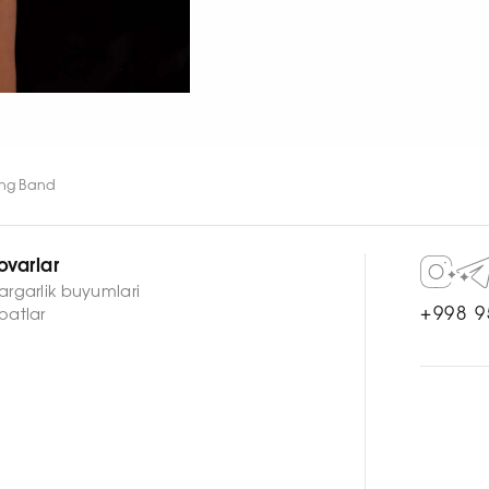
ing Band
ovarlar
argarlik buyumlari
+998 9
oatlar