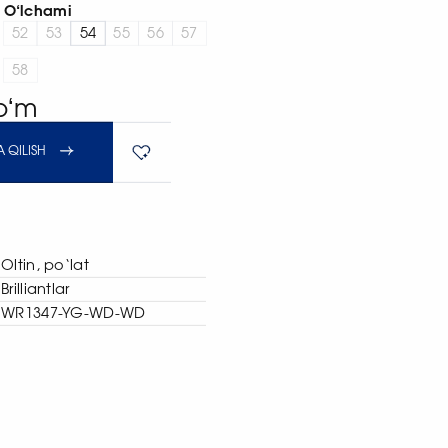
O‘lchami
52
53
54
55
56
57
58
soʻm
 QILISH
Oltin, po‘lat
Brilliantlar
WR1347-YG-WD-WD