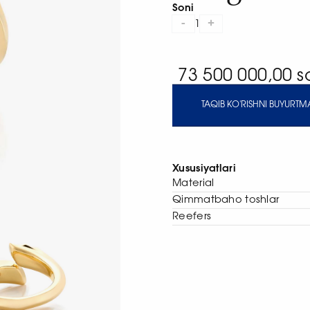
Soni
-
+
1
73 500 000,00 
TAQIB KO'RISHNI BUYURTMA
Xususiyatlari
Material
Qimmatbaho toshlar
Reefers