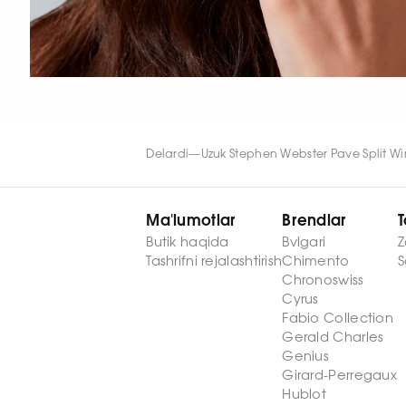
Delardi
—
Uzuk Stephen Webster Pave Split W
Ma'lumotlar
Brendlar
T
Butik haqida
Bvlgari
Z
Tashrifni rejalashtirish
Chimento
S
Chronoswiss
Cyrus
Fabio Collection
Gerald Charles
Genius
Girard-Perregaux
Hublot