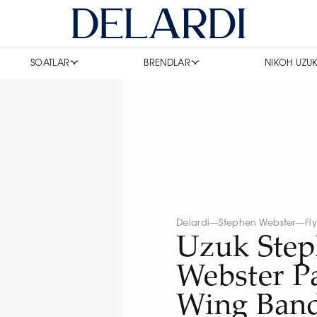
SOATLAR
BRENDLAR
NIKOH UZUK
Delardi
—
Stephen Webster
—
Fl
Uzuk Ste
Webster Pa
Wing Ban