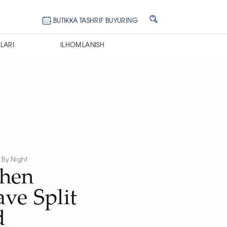
BUTIKKA TASHRIF BUYURING
LARI
ILHOMLANISH
y By Night
phen
ve Split
d