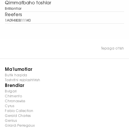
Qimmatbaho toshlar
Brilliantlar
Reefers
1A09480B11140
Tepaga o'tish
Ma'lumotlar
Butik haqida
Tashrifni rejalashtirish
Brendlar
Bvlgari
Chimento
Chronoswiss
Cyrus
Fabio Collection
Gerald Charles
Genius
Girard-Perregaux