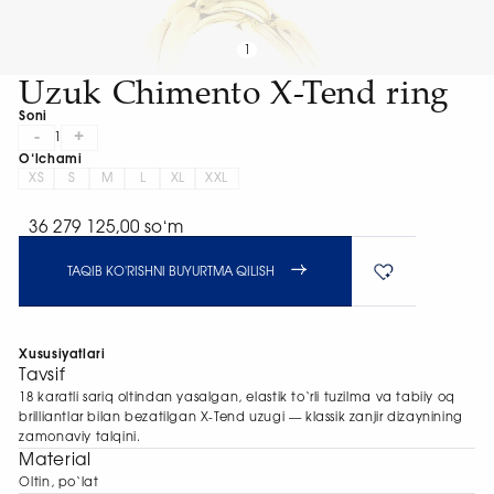
1
Uzuk Chimento X-Tend ring
Soni
-
+
1
O‘lchami
XS
S
M
L
XL
XXL
36 279 125,00 soʻm
TAQIB KO'RISHNI BUYURTMA QILISH
Xususiyatlari
Tavsif
18 karatli sariq oltindan yasalgan, elastik to‘rli tuzilma va tabiiy oq
brilliantlar bilan bezatilgan X-Tend uzugi — klassik zanjir dizaynining
zamonaviy talqini.
Material
Oltin, po‘lat