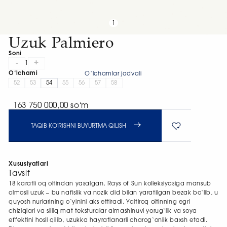
1
Uzuk Palmiero
Soni
-
+
1
O‘lchami
O‘lchamlar jadvali
52
53
54
55
56
57
58
163 750 000,00 soʻm
TAQIB KO'RISHNI BUYURTMA QILISH
Xususiyatlari
Tavsif
18 karatli oq oltindan yasalgan, Rays of Sun kolleksiyasiga mansub
olmosli uzuk – bu nafislik va nozik did bilan yaratilgan bezak bo‘lib, u
quyosh nurlarining o‘yinini aks ettiradi. Yaltiroq oltinning egri
chiziqlari va silliq mat teksturalar almashinuvi yorug‘lik va soya
effektini hosil qilib, uzukka hayratlanarli charog‘onlik baxsh etadi.