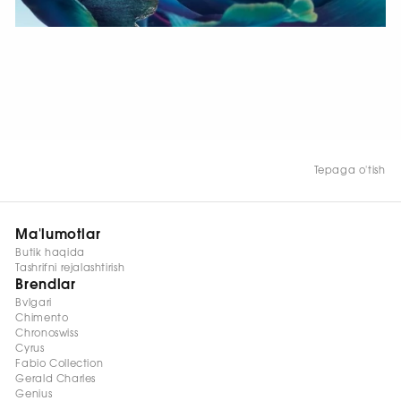
HOZIR KO‘RISH
Tepaga o'tish
Ma'lumotlar
Butik haqida
Tashrifni rejalashtirish
Brendlar
Bvlgari
Chimento
Chronoswiss
Cyrus
Fabio Collection
Gerald Charles
Genius