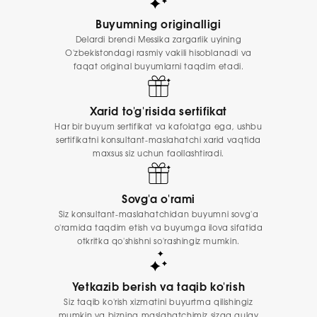
Buyumning originalligi
Delardi brendi Messika zargarlik uyining
O'zbekistondagi rasmiy vakili hisoblanadi va
faqat original buyumlarni taqdim etadi.
Xarid to'g'risida sertifikat
Har bir buyum sertifikat va kafolatga ega, ushbu
sertifikatni konsultant-maslahatchi xarid vaqtida
maxsus siz uchun faollashtiradi.
Sovg'a o'rami
Siz konsultant-maslahatchidan buyumni sovg'a
o'ramida taqdim etish va buyumga ilova sifatida
otkritka qo'shishni so'rashingiz mumkin.
Yetkazib berish va taqib ko'rish
Siz taqib ko'rish xizmatini buyurtma qilishingiz
mumkin va bizning maslahatchimiz sizga qulay