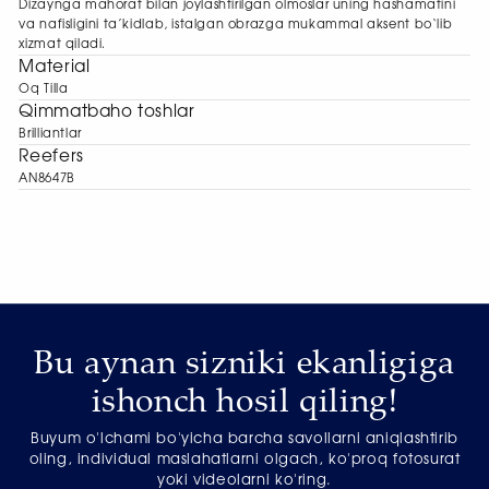
Dizaynga mahorat bilan joylashtirilgan olmoslar uning hashamatini
va nafisligini ta’kidlab, istalgan obrazga mukammal aksent bo‘lib
xizmat qiladi.
Material
Oq Tilla
Qimmatbaho toshlar
Brilliantlar
Reefers
AN8647B
Bu aynan sizniki ekanligiga
ishonch hosil qiling!
Buyum o'lchami bo'yicha barcha savollarni aniqlashtirib
oling, individual maslahatlarni olgach, ko'proq fotosurat
yoki videolarni ko'ring.