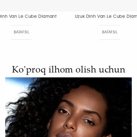
Uzuk Dinh Van Le Cube Diamant
Uzuk Dinh V
BATAFSIL
BAT
Ko'proq ilhom olish uchun