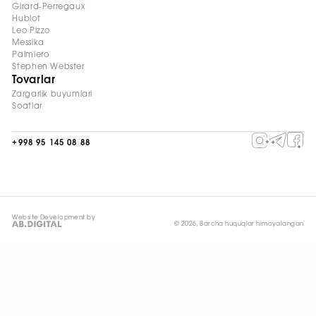
Girard-Perregaux
Hublot
Leo Pizzo
Messika
Palmiero
Stephen Webster
Tovarlar
Zargarlik buyumlari
Soatlar
+998 95 145 08 88
Website Development by
© 2026, Barcha huquqlar himoyalangan