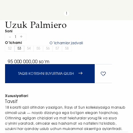
1
Uzuk Palmiero
Soni
-
+
1
O‘lchami
O‘lchamlar jadvali
52
53
54
55
56
57
58
95 000 000,00 soʻm
TAQIB KO'RISHNI BUYURTMA QILISH
Xususiyatlari
Tavsif
18 karatli qizil oltindan yasalgan, Rays of Sun kolleksiyasiga mansub
olmosli uzuk — noyob dizaynga ega bo'lgan elegan taqinchoq.
Oltinning egilgan chiziqlari va mat teksturalar yorug'lik va soya
o'yinini yaratadi, olmoslar esa hashamat va nafislikni ta'kidlab,
uzukni har qanday uslub uchun mukammal aksentga aylantiradi.