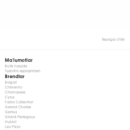
HOZIR KO‘RISH
Tepaga o'tish
Ma'lumotlar
Butik haqida
Tashrifni rejalashtirish
Brendlar
Bvlgari
Chimento
Chronoswiss
Cyrus
Fabio Collection
Gerald Charles
Genius
Girard-Perregaux
Hublot
Leo Pizzo