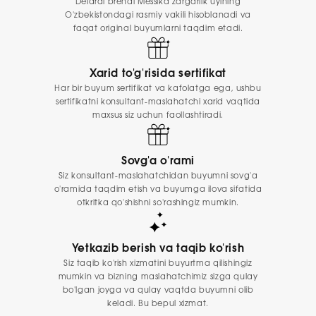
Delardi brendi Messika zargarlik uyining
O'zbekistondagi rasmiy vakili hisoblanadi va
faqat original buyumlarni taqdim etadi.
Xarid to'g'risida sertifikat
Har bir buyum sertifikat va kafolatga ega, ushbu
sertifikatni konsultant-maslahatchi xarid vaqtida
maxsus siz uchun faollashtiradi.
Sovg'a o'rami
Siz konsultant-maslahatchidan buyumni sovg'a
o'ramida taqdim etish va buyumga ilova sifatida
otkritka qo'shishni so'rashingiz mumkin.
Yetkazib berish va taqib ko'rish
Siz taqib ko'rish xizmatini buyurtma qilishingiz
mumkin va bizning maslahatchimiz sizga qulay
bo'lgan joyga va qulay vaqtda buyumni olib
keladi. Bu bepul xizmat.