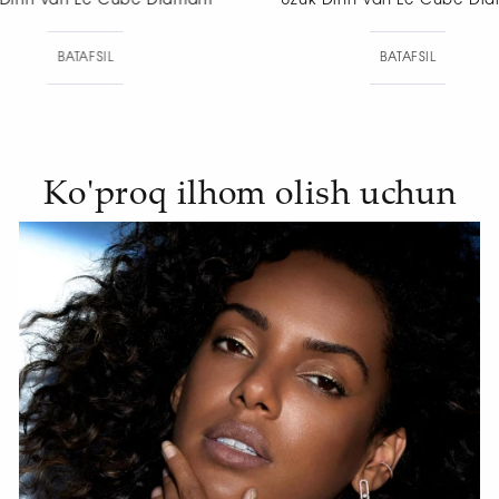
Uzuk Dinh Van Le Cube Diamant
Uzuk Dinh V
BATAFSIL
BAT
Ko'proq ilhom olish uchun