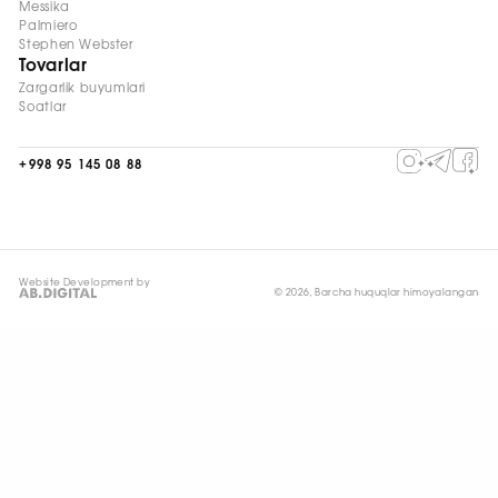
Messika
Palmiero
Stephen Webster
Tovarlar
Zargarlik buyumlari
Soatlar
+998 95 145 08 88
Website Development by
© 2026, Barcha huquqlar himoyalangan