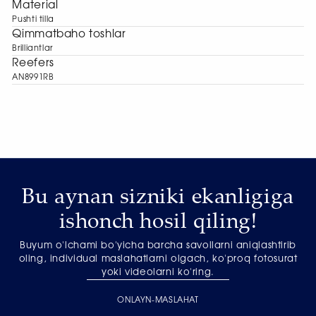
Material
Pushti tilla
Qimmatbaho toshlar
Brilliantlar
Reefers
AN8991RB
Bu aynan sizniki ekanligiga
ishonch hosil qiling!
Buyum o'lchami bo'yicha barcha savollarni aniqlashtirib
oling, individual maslahatlarni olgach, ko'proq fotosurat
yoki videolarni ko'ring.
ONLAYN-MASLAHAT