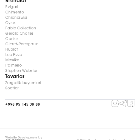
Brendlar
Bvlgari
Chimento
Chronoswiss
Cyrus
Fabio Collection
Gerald Charles
Genius
Girard-Perregaux
Hublot
Leo Pizzo
Messika
Palmiero
Stephen Webster
Tovarlar
Zargarlik buyumlari
Soatlar
+998 95 145 08 88
Website Development by