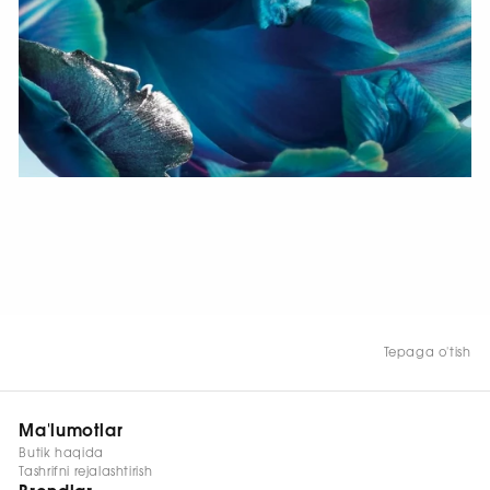
HOZIR KO‘RISH
Tepaga o'tish
Ma'lumotlar
Butik haqida
Tashrifni rejalashtirish