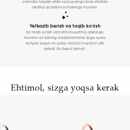
o'ramida taqdim etish va buyumga ilova sifatida
otkritka qo'shishni so'rashingiz mumkin.
Yetkazib berish va taqib ko'rish
Siz taqib ko'rish xizmatini buyurtma qilishingiz
mumkin va bizning maslahatchimiz sizga qulay
bo'lgan joyga va qulay vaqtda buyumni olib
keladi. Bu bepul xizmat.
Ehtimol, sizga yoqsa kerak