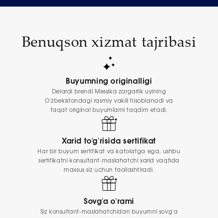
Benuqson xizmat tajribasi
Buyumning originalligi
Delardi brendi Messika zargarlik uyining
O'zbekistondagi rasmiy vakili hisoblanadi va
faqat original buyumlarni taqdim etadi.
Xarid to'g'risida sertifikat
Har bir buyum sertifikat va kafolatga ega, ushbu
sertifikatni konsultant-maslahatchi xarid vaqtida
maxsus siz uchun faollashtiradi.
Sovg'a o'rami
Siz konsultant-maslahatchidan buyumni sovg'a