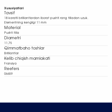
Xususiyatlari
Tavsif
18 karatli brilliantlardan iborat pushti rang tilladan uzuk.
Elementning kengligi 11 mm
Material
Pushti tilla
Diametri
11,75
Qimmatbaho toshlar
Brilliantlar
Kelib chiqish mamlakati
Fransiya
Reefers
06659