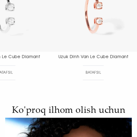
Uzuk Dinh Van Le Cube Diamant
Uzuk Dinh V
BATAFSIL
BAT
Ko'proq ilhom olish uchun