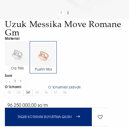
1
2
Uzuk Messika Move Romane
Gm
Material
Oq Tilla
Pushti tilla
Soni
-
+
1
O‘lchami
O‘lchamlar jadvali
52
53
54
55
56
57
58
96 250 000,00 soʻm
TAQIB KO'RISHNI BUYURTMA QILISH