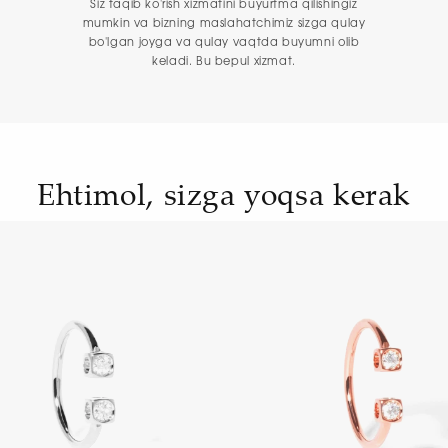
Siz taqib ko'rish xizmatini buyurtma qilishingiz
mumkin va bizning maslahatchimiz sizga qulay
bo'lgan joyga va qulay vaqtda buyumni olib
keladi. Bu bepul xizmat.
Ehtimol, sizga yoqsa kerak