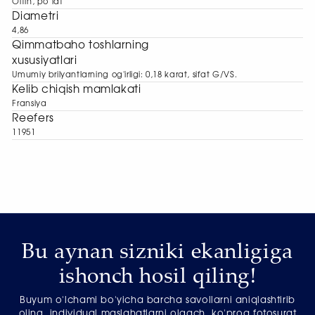
Oltin, po‘lat
Diametri
4,86
Qimmatbaho toshlarning
xususiyatlari
Umumiy brilyantlarning og'irligi: 0,18 karat, sifat G/VS.
Kelib chiqish mamlakati
Fransiya
Reefers
11951
Bu aynan sizniki ekanligiga
ishonch hosil qiling!
Buyum o'lchami bo'yicha barcha savollarni aniqlashtirib
oling, individual maslahatlarni olgach, ko'proq fotosurat