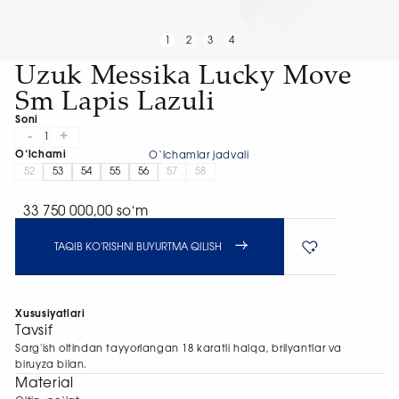
1
2
3
4
Uzuk Messika Lucky Move
Sm Lapis Lazuli
Soni
-
+
1
O‘lchami
O‘lchamlar jadvali
52
53
54
55
56
57
58
33 750 000,00 soʻm
TAQIB KO'RISHNI BUYURTMA QILISH
Xususiyatlari
Tavsif
Sarg'ish oltindan tayyorlangan 18 karatli halqa, brilyantlar va
biruyza bilan.
Material