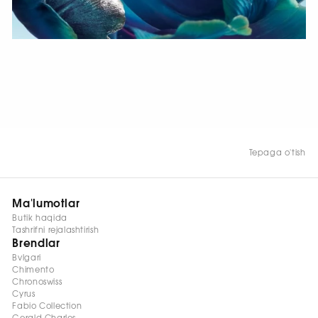
HOZIR KO‘RISH
Tepaga o'tish
Ma'lumotlar
Butik haqida
Tashrifni rejalashtirish
Brendlar
Bvlgari
Chimento
Chronoswiss
Cyrus
Fabio Collection