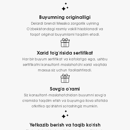
Buyumning originalligi
Delardi brendi Messika zargarlik uyining
O'zbekistondagi rasmiy vakili hisoblanadi va
faqat original buyumlarni taqdim etadi.
Xarid to'g'risida sertifikat
Har bir buyum sertifikat va kafolatga ega, ushbu
sertifikatni konsultant-maslahatchi xarid vaqtida
maxsus siz uchun faollashtiradi.
Sovg'a o'rami
Siz konsultant-maslahatchidan buyumni sovg'a
o'ramida taqdim etish va buyumga ilova sifatida
otkritka qo'shishni so'rashingiz mumkin.
Yetkazib berish va taqib ko'rish