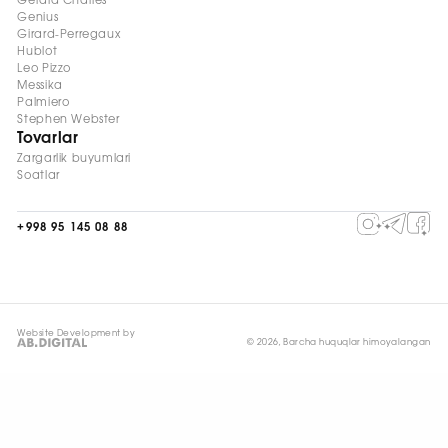
Gerald Charles
Genius
Girard-Perregaux
Hublot
Leo Pizzo
Messika
Palmiero
Stephen Webster
Tovarlar
Zargarlik buyumlari
Soatlar
+998 95 145 08 88
Website Development by
© 2026, Barcha huquqlar himoyalangan