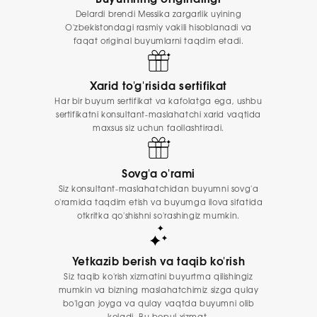
Delardi brendi Messika zargarlik uyining
O'zbekistondagi rasmiy vakili hisoblanadi va
faqat original buyumlarni taqdim etadi.
Xarid to'g'risida sertifikat
Har bir buyum sertifikat va kafolatga ega, ushbu
sertifikatni konsultant-maslahatchi xarid vaqtida
maxsus siz uchun faollashtiradi.
Sovg'a o'rami
Siz konsultant-maslahatchidan buyumni sovg'a
o'ramida taqdim etish va buyumga ilova sifatida
otkritka qo'shishni so'rashingiz mumkin.
Yetkazib berish va taqib ko'rish
Siz taqib ko'rish xizmatini buyurtma qilishingiz
mumkin va bizning maslahatchimiz sizga qulay
bo'lgan joyga va qulay vaqtda buyumni olib