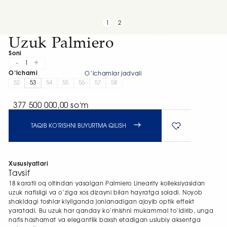
1
2
Uzuk Palmiero
Soni
-
+
1
O‘lchami
O‘lchamlar jadvali
52
53
54
55
56
57
58
377 500 000,00 soʻm
TAQIB KO'RISHNI BUYURTMA QILISH
Xususiyatlari
Tavsif
18 karatli oq oltindan yasalgan Palmiero Linearity kolleksiyasidan
uzuk nafisligi va o‘ziga xos dizayni bilan hayratga soladi. Noyob
shakldagi toshlar kiyilganda jonlanadigan ajoyib optik effekt
yaratadi. Bu uzuk har qanday ko‘rinishni mukammal to‘ldirib, unga
nafis hashamat va elegantlik baxsh etadigan uslubiy aksentga