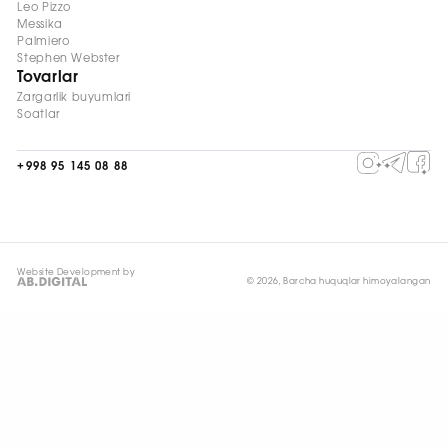
Leo Pizzo
Messika
Palmiero
Stephen Webster
Tovarlar
Zargarlik buyumlari
Soatlar
+998 95 145 08 88
Website Development by
© 2026, Barcha huquqlar himoyalangan