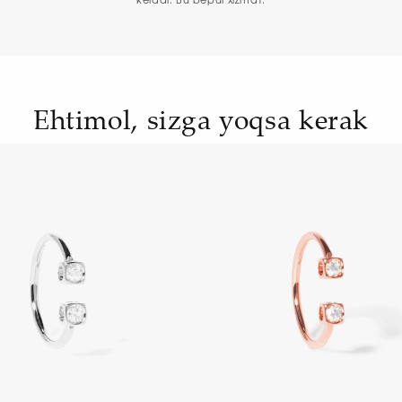
keladi. Bu bepul xizmat.
Ehtimol, sizga yoqsa kerak