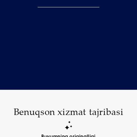
Benuqson xizmat tajribasi
Buyumning originalligi