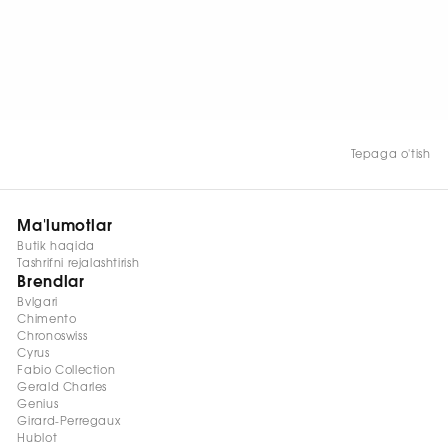
HOZIR KO‘RISH
Tepaga o'tish
Ma'lumotlar
Butik haqida
Tashrifni rejalashtirish
Brendlar
Bvlgari
Chimento
Chronoswiss
Cyrus
Fabio Collection
Gerald Charles
Genius
Girard-Perregaux
Hublot