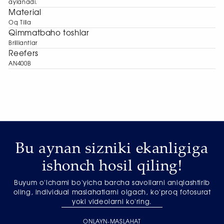
aylanadi.
Material
Oq Tilla
Qimmatbaho toshlar
Brilliantlar
Reefers
AN400B
Bu aynan sizniki ekanligiga
ishonch hosil qiling!
Buyum o'lchami bo'yicha barcha savollarni aniqlashtirib
oling, individual maslahatlarni olgach, ko'proq fotosurat
yoki videolarni ko'ring.
ONLAYN-MASLAHAT