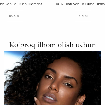
Uzuk Dinh Van Le Cube Diamant
Uzuk Dinh 
BATAFSIL
BAT
Ko'proq ilhom olish uchun