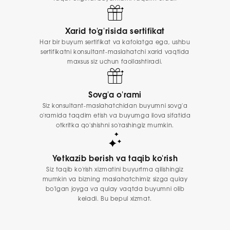
Xarid to'g'risida sertifikat
Har bir buyum sertifikat va kafolatga ega, ushbu
sertifikatni konsultant-maslahatchi xarid vaqtida
maxsus siz uchun faollashtiradi.
Sovg'a o'rami
Siz konsultant-maslahatchidan buyumni sovg'a
o'ramida taqdim etish va buyumga ilova sifatida
otkritka qo'shishni so'rashingiz mumkin.
Yetkazib berish va taqib ko'rish
Siz taqib ko'rish xizmatini buyurtma qilishingiz
mumkin va bizning maslahatchimiz sizga qulay
bo'lgan joyga va qulay vaqtda buyumni olib
keladi. Bu bepul xizmat.