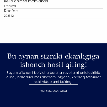
Kelib chiqish mamlakati
Fransiya
Reefers
208512
Bu aynan sizniki ekanligiga
ishonch hosil qiling!
Buyum o'lchami bo'yicha barcha savollarni aniqlashtirib
oling, individual maslahatlarni olgach, ko'proq fotosurat
yoki videolarni ko'ring.
ONLAYN-MASLAHAT