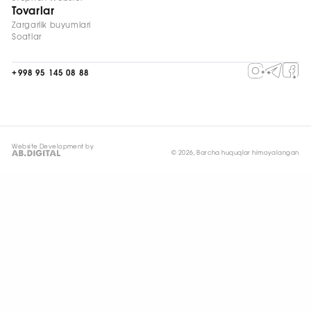
Tovarlar
Zargarlik buyumlari
Soatlar
+998 95 145 08 88
Website Development by
© 2026, Barcha huquqlar himoyalangan