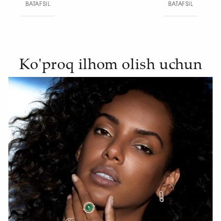
BATAFSIL
BAT
Ko'proq ilhom olish uchun