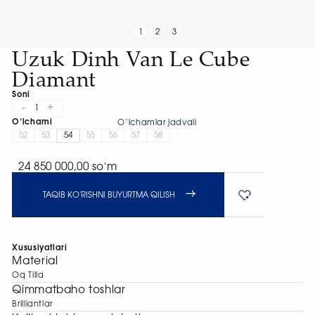
1
2
3
Uzuk Dinh Van Le Cube
Diamant
Soni
-
+
1
O‘lchami
O‘lchamlar jadvali
52
53
54
55
56
57
58
24 850 000,00 soʻm
TAQIB KO'RISHNI BUYURTMA QILISH
Xususiyatlari
Material
Oq Tilla
Qimmatbaho toshlar
Brilliantlar