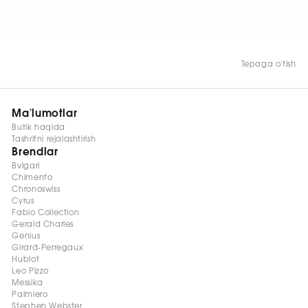
HOZIR KO‘RISH
Tepaga o'tish
Ma'lumotlar
Butik haqida
Tashrifni rejalashtirish
Brendlar
Bvlgari
Chimento
Chronoswiss
Cyrus
Fabio Collection
Gerald Charles
Genius
Girard-Perregaux
Hublot
Leo Pizzo
Messika
Palmiero
Stephen Webster