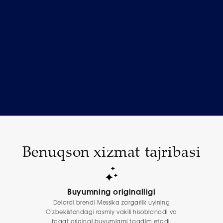
Benuqson xizmat tajribasi
Buyumning originalligi
Delardi brendi Messika zargarlik uyining
O'zbekistondagi rasmiy vakili hisoblanadi va
faqat original buyumlarni taqdim etadi.