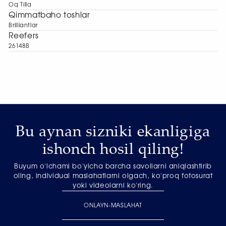
Oq Tilla
Qimmatbaho toshlar
Brilliantlar
Reefers
26148B
Bu aynan sizniki ekanligiga
ishonch hosil qiling!
Buyum o'lchami bo'yicha barcha savollarni aniqlashtirib
oling, individual maslahatlarni olgach, ko'proq fotosurat
yoki videolarni ko'ring.
ONLAYN-MASLAHAT