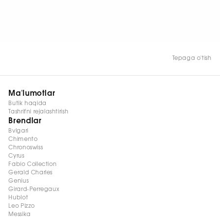
HOZIR KO‘RISH
Tepaga o'tish
Ma'lumotlar
Butik haqida
Tashrifni rejalashtirish
Brendlar
Bvlgari
Chimento
Chronoswiss
Cyrus
Fabio Collection
Gerald Charles
Genius
Girard-Perregaux
Hublot
Leo Pizzo
Messika