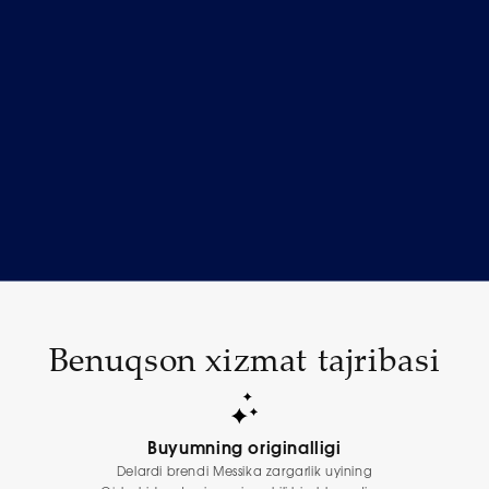
Benuqson xizmat tajribasi
Buyumning originalligi
Delardi brendi Messika zargarlik uyining