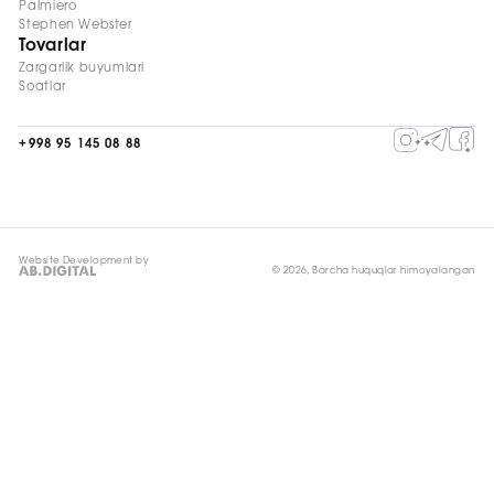
Palmiero
Stephen Webster
Tovarlar
Zargarlik buyumlari
Soatlar
+998 95 145 08 88
Website Development by
© 2026, Barcha huquqlar himoyalangan