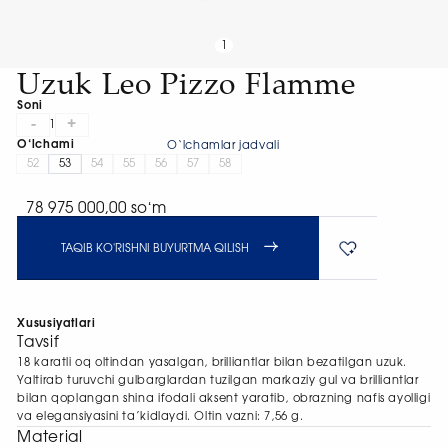
1
Uzuk Leo Pizzo Flamme
Soni
-
+
1
O‘lchami
O‘lchamlar jadvali
52
53
54
55
56
57
58
78 975 000,00 soʻm
TAQIB KO'RISHNI BUYURTMA QILISH
Xususiyatlari
Tavsif
18 karatli oq oltindan yasalgan, brilliantlar bilan bezatilgan uzuk.
Yaltirab turuvchi gulbarglardan tuzilgan markaziy gul va brilliantlar
bilan qoplangan shina ifodali aksent yaratib, obrazning nafis ayolligi
va elegansiyasini ta’kidlaydi. Oltin vazni: 7,56 g.
Material