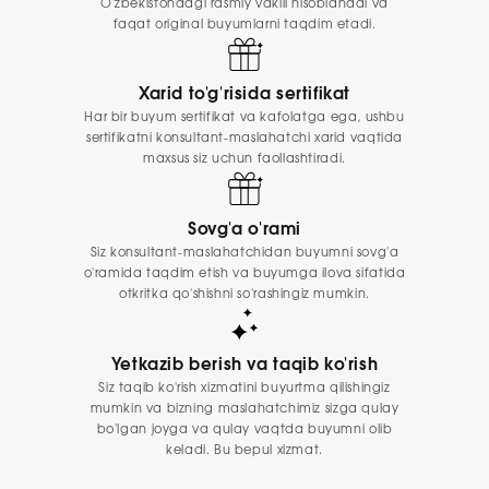
O'zbekistondagi rasmiy vakili hisoblanadi va
faqat original buyumlarni taqdim etadi.
Xarid to'g'risida sertifikat
Har bir buyum sertifikat va kafolatga ega, ushbu
sertifikatni konsultant-maslahatchi xarid vaqtida
maxsus siz uchun faollashtiradi.
Sovg'a o'rami
Siz konsultant-maslahatchidan buyumni sovg'a
o'ramida taqdim etish va buyumga ilova sifatida
otkritka qo'shishni so'rashingiz mumkin.
Yetkazib berish va taqib ko'rish
Siz taqib ko'rish xizmatini buyurtma qilishingiz
mumkin va bizning maslahatchimiz sizga qulay
bo'lgan joyga va qulay vaqtda buyumni olib
keladi. Bu bepul xizmat.