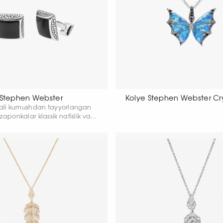
Stephen Webster
Kolye Stephen Webster Cr
ali kumushdan tayyorlangan
aponkalar klassik nafislik va
 uslub uyg‘unligini mujassam
rtirilgan (oksidlangan) yuzasi
muloyim mat yaltiroqqa ega
 quyuq tus bag‘ishlaydi, qora
utr qo‘shimchasi esa rang
igi, nafis yaltirash va aniq
ontrastni ta’kidlaydi.