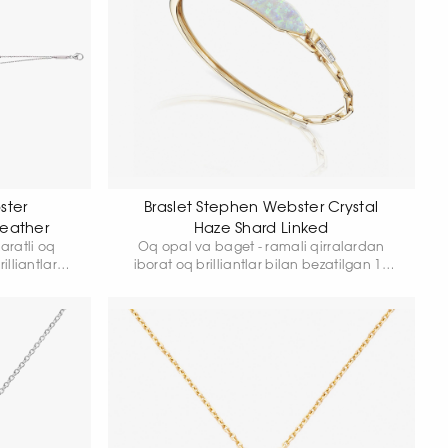
ster
Braslet Stephen Webster Crystal
eather
Haze Shard Linked
aratli oq
Oq opal va baget - ramali qirralardan
illiantlar
iborat oq brilliantlar bilan bezatilgan 18
i yoqlamali
karatli sariq oltindan braslet. Kengligi 9,16
mm. Tosh uzunligi 37 mm. Umumiy og'irligi
13,37 gr.