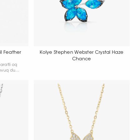
l Feather
Kolye Stephen Webster Crystal Haze
Chance
aratli oq
tovuq dumi
lliantlar
i 43,18 sm.
1 gr.