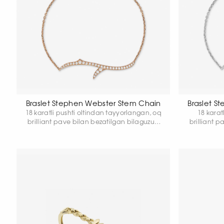
Braslet Stephen Webster Stem Chain
Braslet S
18 karatli pushti oltindan tayyorlangan, oq
18 karat
brilliant pave bilan bezatilgan bilaguzuk.
brilliant p
Umumiy vazni: 2,71 g.
Uzunligi: