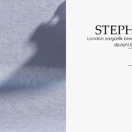
STEP
London zargarlik bren
dizayni