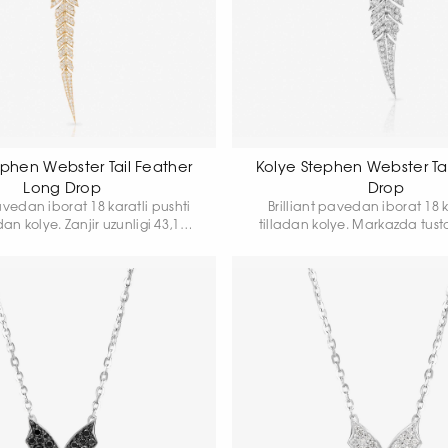
ephen Webster Tail Feather
Kolye Stephen Webster Tai
Long Drop
Drop
pavedan iborat 18 karatli pushti
Brilliant pavedan iborat 18 k
dan kolye. Zanjir uzunligi 43,18
tilladan kolye. Markazda tus
uzunligi 84 mm. Kengligi 15 mm.
va patlarini ifodalovchi bri
mumiy og'irligi 8,76 gr.
qadalgan kulon. Zanjir uzunlig
Kulon uzunligi 40 mm, kulon kengligi 9,4
mm. Umumiy og'irligi 4,7