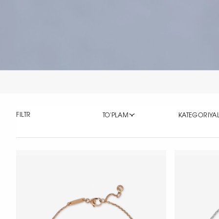
FILTR
TO'PLAM
KATEGORIYA