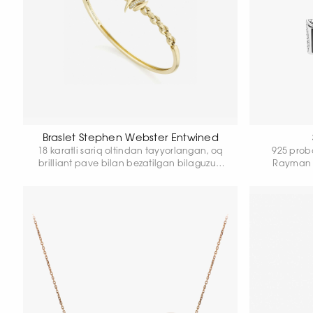
Braslet Stephen Webster Entwined
18 karatli sariq oltindan tayyorlangan, oq
925 prob
brilliant pave bilan bezatilgan bilaguzuk.
Rayman z
Umumiy vazni: 14,86 g.
zamonaviy
etadi. Oqa
buyumga 
to‘yingan
perlam
chuqurl
k