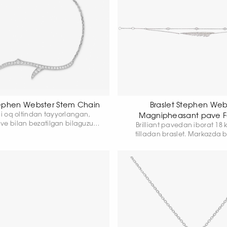
tephen Webster Stem Chain
Braslet Stephen Web
li oq oltindan tayyorlangan,
Magnipheasant pave F
ave bilan bezatilgan bilaguzuk.
Brilliant pavedan iborat 18 k
 17,5 sm. Umumiy vazni: 2,71 g.
tilladan braslet. Markazda br
qadalgan pat o'rnatilgan ikk
zanjir.