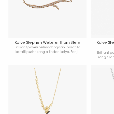
Kolye Stephen Webster Thorn Stem
Kolye St
Brilliant paveli osilmachoqdan iborat 18
karatli pushti rang oltindan kolye. Zanjir
Brilliant 
qalinligi 0,9 mm. Zanjir uzunligi 43,18 sm.
rang tilla
Umumiy og'irligi 3,15 gr.
sm. Kulon 
U