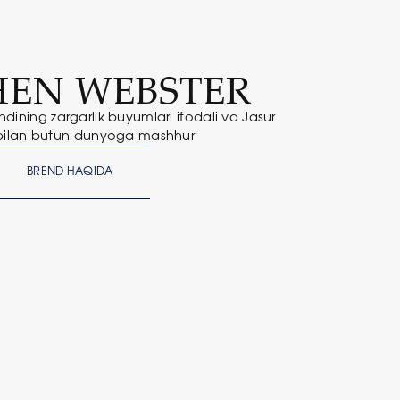
HEN WEBSTER
dining zargarlik buyumlari ifodali va Jasur
 bilan butun dunyoga mashhur
BREND HAQIDA