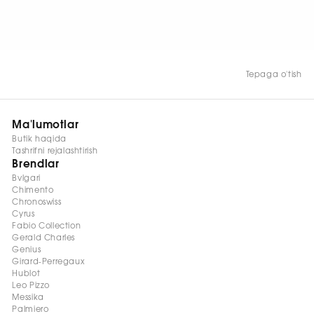
HOZIR KO‘RISH
Tepaga o'tish
Ma'lumotlar
Butik haqida
Tashrifni rejalashtirish
Brendlar
Bvlgari
Chimento
Chronoswiss
Cyrus
Fabio Collection
Gerald Charles
Genius
Girard-Perregaux
Hublot
Leo Pizzo
Messika
Palmiero