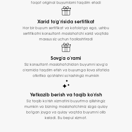
faqat original buyumlarni taqdim etadi
Xarid to'g'risida sertifikat
Har bir buyum sertifikat va kafolatga ega, ushbu
sertifikatni konsultant-maslahatchi xarid vaqtida
maxsus siz uchun faollashtiradi
Sovg'a o'rami
Siz konsultant-maslahatchidan buyumni sovg'a
o'ramida taqdim etish va buyumga ilova sifatida
otkritka qo'shishni so'rashingiz mumkin
Yetkazib berish va taqib ko'rish
Siz taqib ko'rish xizmatini buyurtma qilishingiz
mumkin va bizning maslahatchimiz sizga qulay
bo'lgan joyga va qulay vaqtda buyumni olib
keladi. Bu bepul xizmat.