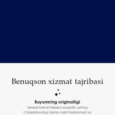
Benuqson xizmat tajribasi
Buyumning originalligi
Delardi brendi Messika zargarlik uyining
O'zbekistondagi rasmiy vakili hisoblanadi va