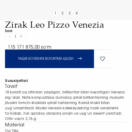
1
2
3
4
Zirak Leo Pizzo Venezia
Soni
-
+
1
115 171 875,00 soʻm
TAQIB KO'RISHNI BUYURTMA QILISH
Xususiyatlari
Tavsif
18 karatli oq oltindan yasalgan, brilliantlar bilan bezatilgan Venezia
sirg‘alari. Nafis kompozitsiya dumaloq qirrali brilliantlarning muloyim
jilvasini tomchi shaklida qirrali toshlarning ifodali shakli bilan
uyg‘unlashtiradi. Model Venezia kolleksiyasining nozik xarakterini
ta’kidlab, har qanday obrazda yorqin va uyg‘un aksent yaratadi.
Oltin vazni: 2,76 g.
Material
Oq Tilla