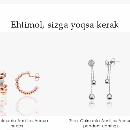
Ehtimol, sizga yoqsa kerak
Zirak Chimento Armillas Acqua
Zirak Chiment
pendant earrings
pendant