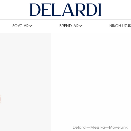
SOATLAR
BRENDLAR
NIKOH UZUK
Delardi
—
Messika
—
Move Link