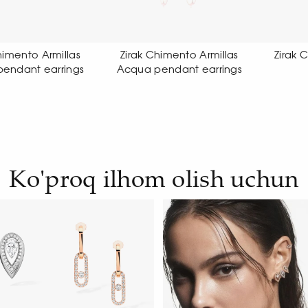
rak Chimento Armillas
Zirak Chimento Link Sensi
Zi
ua pendant earrings
earrings
Ko'proq ilhom olish uchun