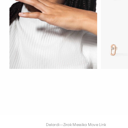
HOZIR KO‘RIS
HOZIR KO‘RISH
HOZIR KO‘RIS
Delardi
—
Zirak Messika Move Link