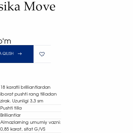
sika Move
soʻm
 QILISH
18 karatli brilliantlardan
iborat pushti rang tilladan
zirak. Uzunligi 3,3 sm
Pushti tilla
Brilliantlar
Almazlarning umumiy vazni:
0,85 karat, sifat G/VS