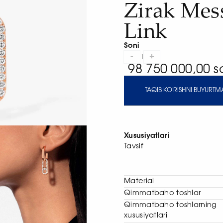
Zirak Mes
Link
Soni
-
+
1
98 750 000,00 
TAQIB KO'RISHNI BUYURTMA
Xususiyatlari
Tavsif
Material
Qimmatbaho toshlar
Qimmatbaho toshlarning
xususiyatlari