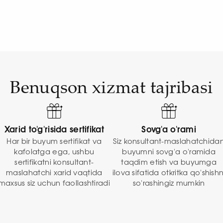
Benuqson xizmat tajribasi
Xarid to'g'risida sertifikat
Sovg'a o'rami
Har bir buyum sertifikat va
Siz konsultant-maslahatchida
kafolatga ega, ushbu
buyumni sovg'a o'ramida
sertifikatni konsultant-
taqdim etish va buyumga
maslahatchi xarid vaqtida
ilova sifatida otkritka qo'shishn
maxsus siz uchun faollashtiradi
so'rashingiz mumkin