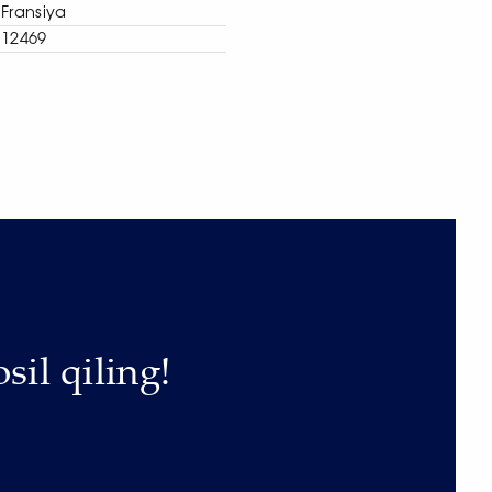
Fransiya
12469
sil qiling!