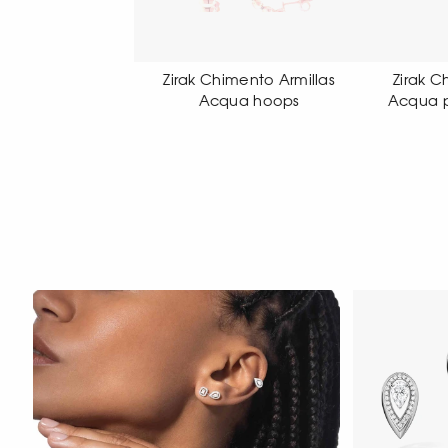
k Chimento Armillas
Zirak Chimento Armillas
Zi
Acqua hoops
Acqua pendant earrings
Acq