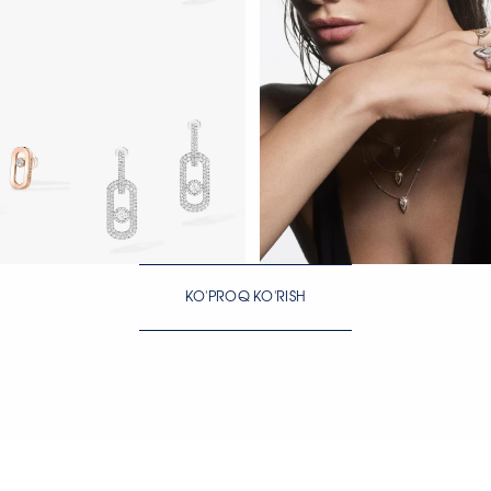
H
HOZIR KO‘RISH
KO'PROQ KO'RISH
H
HOZIR KO‘RISH
HOZIR KO‘RISH