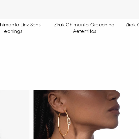
rak Chimento Orecchino
Zirak Chimento Orecchino
Aeternitas
X-tend