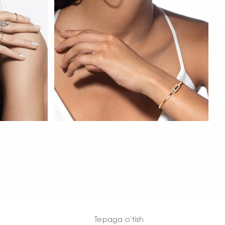
HOZIR KO‘RISH
Tepaga o'tish