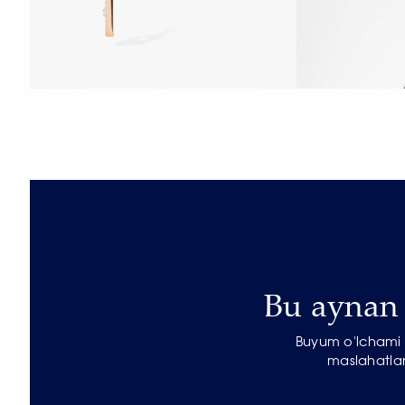
Bu aynan s
Buyum o'lchami b
maslahatlar