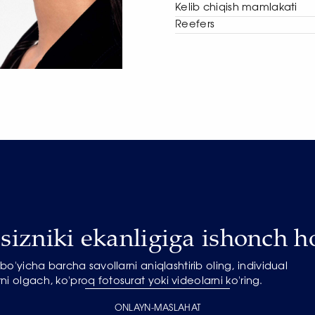
Kelib chiqish mamlakati
Reefers
izniki ekanligiga ishonch ho
o'yicha barcha savollarni aniqlashtirib oling, individual
ni olgach, ko'proq fotosurat yoki videolarni ko'ring.
ONLAYN-MASLAHAT