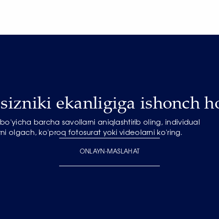
izniki ekanligiga ishonch ho
o'yicha barcha savollarni aniqlashtirib oling, individual
ni olgach, ko'proq fotosurat yoki videolarni ko'ring.
ONLAYN-MASLAHAT