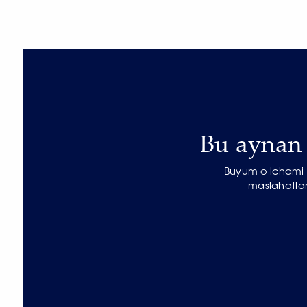
Bu aynan s
Buyum o'lchami b
maslahatlar