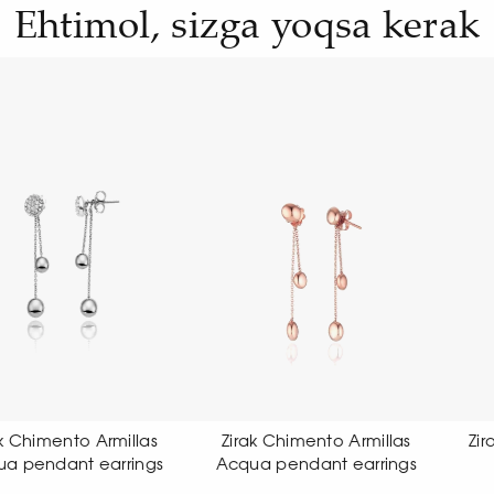
Ehtimol, sizga yoqsa kerak
Zirak Chimento Armillas
Zirak Chimento Link Sensi
cqua pendant earrings
earrings