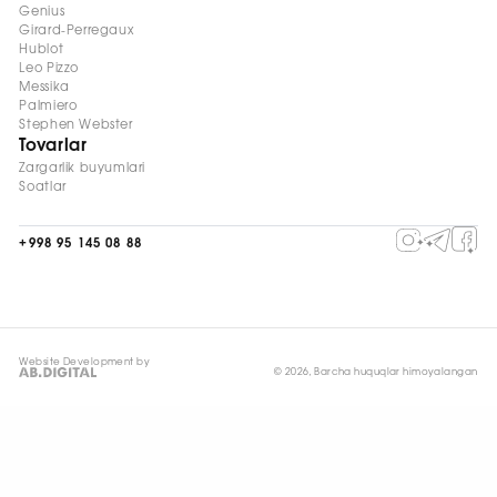
Genius
Girard-Perregaux
Hublot
Leo Pizzo
Messika
Palmiero
Stephen Webster
Tovarlar
Zargarlik buyumlari
Soatlar
+998 95 145 08 88
Website Development by
© 2026, Barcha huquqlar himoyalangan