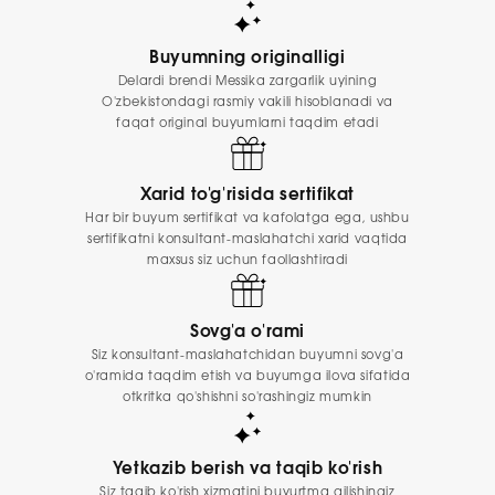
Buyumning originalligi
Delardi brendi Messika zargarlik uyining
O'zbekistondagi rasmiy vakili hisoblanadi va
faqat original buyumlarni taqdim etadi
Xarid to'g'risida sertifikat
Har bir buyum sertifikat va kafolatga ega, ushbu
sertifikatni konsultant-maslahatchi xarid vaqtida
maxsus siz uchun faollashtiradi
Sovg'a o'rami
Siz konsultant-maslahatchidan buyumni sovg'a
o'ramida taqdim etish va buyumga ilova sifatida
otkritka qo'shishni so'rashingiz mumkin
Yetkazib berish va taqib ko'rish
Siz taqib ko'rish xizmatini buyurtma qilishingiz