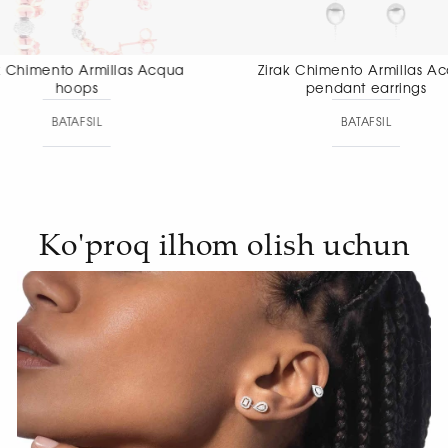
Zirak Chimento Armillas Acqua
Zirak Chiment
pendant earrings
pendant
BATAFSIL
BAT
Ko'proq ilhom olish uchun