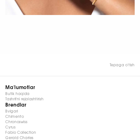
HOZIR KO‘RISH
Tepaga o'tish
Ma'lumotlar
Butik haqida
Tashrifni rejalashtirish
Brendlar
Bvlgari
Chimento
Chronoswiss
Cyrus
Fabio Collection
Gerald Charles