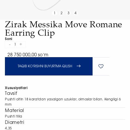
1
2
3
4
Zirak Messika Move Romane
Earring Clip
Soni
-
+
1
28 750 000,00 soʻm
TAQIB KO'RISHNI BUYURTMA QILISH
Xususiyatlari
Tavsif
Pushti oltin 18 karatdan yasalgan uzuklar, olmoslar bilan. Kengligi 6
mm
Material
Pushti tilla
Diametri
4,35