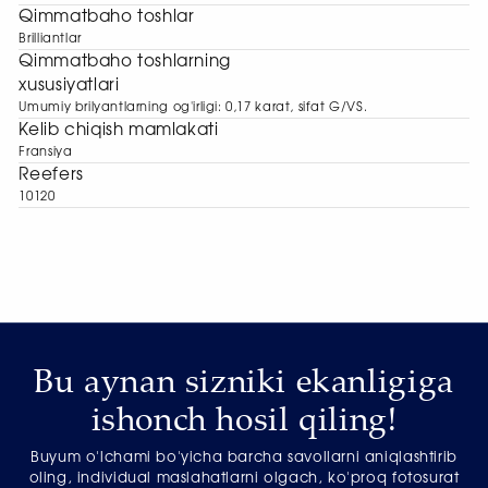
Qimmatbaho toshlar
Brilliantlar
Qimmatbaho toshlarning
xususiyatlari
Umumiy brilyantlarning og'irligi: 0,17 karat, sifat G/VS.
Kelib chiqish mamlakati
Fransiya
Reefers
10120
Bu aynan sizniki ekanligiga
ishonch hosil qiling!
Buyum o'lchami bo'yicha barcha savollarni aniqlashtirib
oling, individual maslahatlarni olgach, ko'proq fotosurat