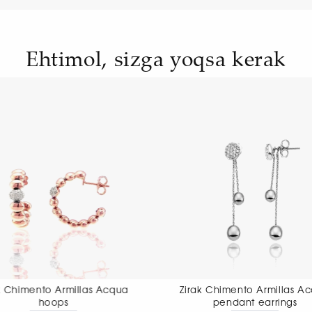
Ehtimol, sizga yoqsa kerak
Zirak Chimento Armillas Acqua
Zirak Chimento
pendant earrings
pendant