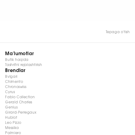
HOZIR KO‘RISH
Tepaga o'tish
Ma'lumotlar
Butik haqida
Tashrifni rejalashtirish
Brendlar
Bvlgari
Chimento
Chronoswiss
Cyrus
Fabio Collection
Gerald Charles
Genius
Girard-Perregaux
Hublot
Leo Pizzo
Messika
Palmiero