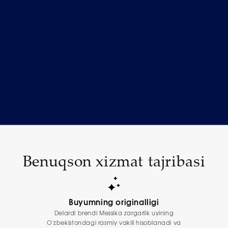
Benuqson xizmat tajribasi
Buyumning originalligi
Delardi brendi Messika zargarlik uyining
O'zbekistondagi rasmiy vakili hisoblanadi va