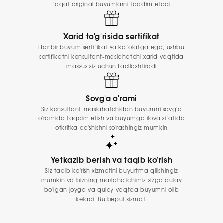
faqat original buyumlarni taqdim etadi
Xarid to'g'risida sertifikat
Har bir buyum sertifikat va kafolatga ega, ushbu
sertifikatni konsultant-maslahatchi xarid vaqtida
maxsus siz uchun faollashtiradi
Sovg'a o'rami
Siz konsultant-maslahatchidan buyumni sovg'a
o'ramida taqdim etish va buyumga ilova sifatida
otkritka qo'shishni so'rashingiz mumkin
Yetkazib berish va taqib ko'rish
Siz taqib ko'rish xizmatini buyurtma qilishingiz
mumkin va bizning maslahatchimiz sizga qulay
bo'lgan joyga va qulay vaqtda buyumni olib
keladi. Bu bepul xizmat.