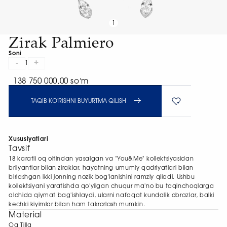
1
Zirak Palmiero
Soni
-
+
1
138 750 000,00 soʻm
TAQIB KO'RISHNI BUYURTMA QILISH
Xususiyatlari
Tavsif
18 karatli oq oltindan yasalgan va "You&Me" kollektsiyasidan
brilyantlar bilan ziraklar, hayotning umumiy qadriyatlari bilan
birlashgan ikki jonning nozik bog'lanishini ramziy qiladi. Ushbu
kollektsiyani yaratishda qo'yilgan chuqur ma'no bu taqinchoqlarga
alohida qiymat bag'ishlaydi, ularni nafaqat kundalik obrazlar, balki
kechki kiyimlar bilan ham takrorlash mumkin.
Material
Oq Tilla