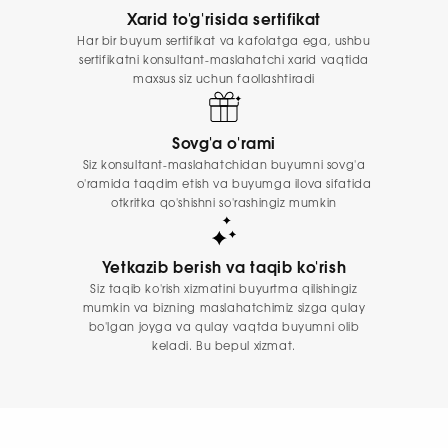
Xarid to'g'risida sertifikat
Har bir buyum sertifikat va kafolatga ega, ushbu
sertifikatni konsultant-maslahatchi xarid vaqtida
maxsus siz uchun faollashtiradi
Sovg'a o'rami
Siz konsultant-maslahatchidan buyumni sovg'a
o'ramida taqdim etish va buyumga ilova sifatida
otkritka qo'shishni so'rashingiz mumkin
Yetkazib berish va taqib ko'rish
Siz taqib ko'rish xizmatini buyurtma qilishingiz
mumkin va bizning maslahatchimiz sizga qulay
bo'lgan joyga va qulay vaqtda buyumni olib
keladi. Bu bepul xizmat.