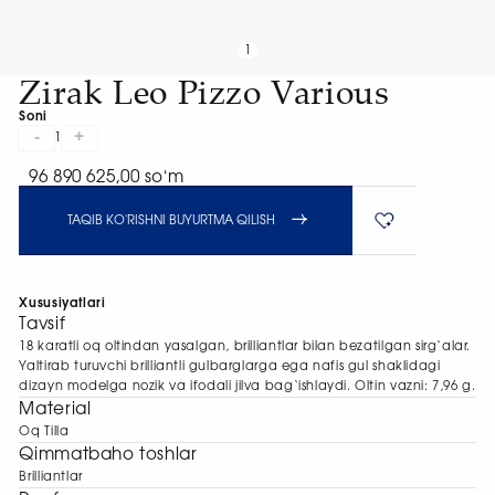
1
Zirak Leo Pizzo Various
Soni
-
+
1
96 890 625,00 soʻm
TAQIB KO'RISHNI BUYURTMA QILISH
Xususiyatlari
Tavsif
18 karatli oq oltindan yasalgan, brilliantlar bilan bezatilgan sirg‘alar.
Yaltirab turuvchi brilliantli gulbarglarga ega nafis gul shaklidagi
dizayn modelga nozik va ifodali jilva bag‘ishlaydi. Oltin vazni: 7,96 g.
Material
Oq Tilla
Qimmatbaho toshlar
Brilliantlar