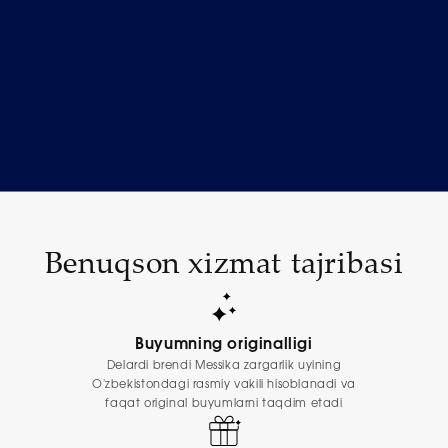
Benuqson xizmat tajribasi
Buyumning originalligi
Delardi brendi Messika zargarlik uyining
O'zbekistondagi rasmiy vakili hisoblanadi va
faqat original buyumlarni taqdim etadi