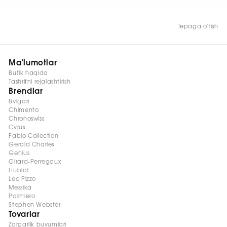
Tepaga o'tish
Ma'lumotlar
Butik haqida
Tashrifni rejalashtirish
Brendlar
Bvlgari
Chimento
Chronoswiss
Cyrus
Fabio Collection
Gerald Charles
Genius
Girard-Perregaux
Hublot
Leo Pizzo
Messika
Palmiero
Stephen Webster
Tovarlar
Zargarlik buyumlari