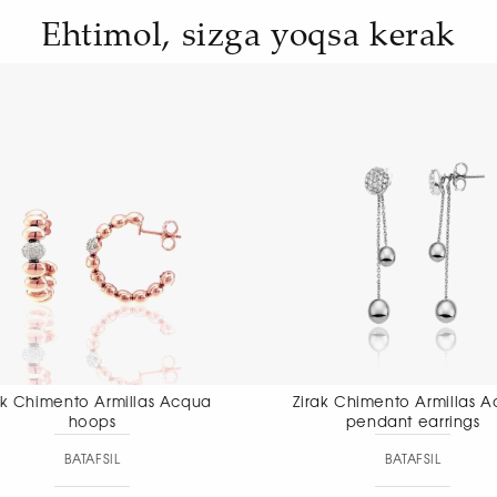
Ehtimol, sizga yoqsa kerak
Zirak Chimento Armillas Acqua
Zirak Chimento
pendant earrings
pendant
BATAFSIL
BAT