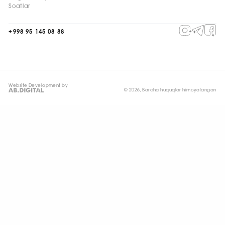
Soatlar
+998 95 145 08 88
Website Development by
© 2026, Barcha huquqlar himoyalangan