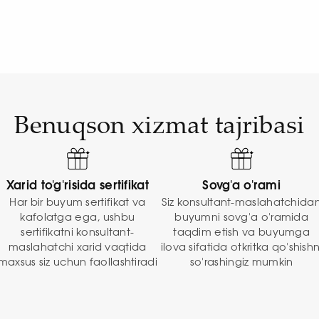
Benuqson xizmat tajribasi
Xarid to'g'risida sertifikat
Sovg'a o'rami
Har bir buyum sertifikat va
Siz konsultant-maslahatchida
kafolatga ega, ushbu
buyumni sovg'a o'ramida
sertifikatni konsultant-
taqdim etish va buyumga
maslahatchi xarid vaqtida
ilova sifatida otkritka qo'shishn
maxsus siz uchun faollashtiradi
so'rashingiz mumkin