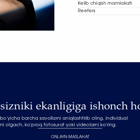
Kelib chiqish mamlakati
Reefers
izniki ekanligiga ishonch ho
o'yicha barcha savollarni aniqlashtirib oling, individual
ni olgach, ko'proq fotosurat yoki videolarni ko'ring.
ONLAYN-MASLAHAT