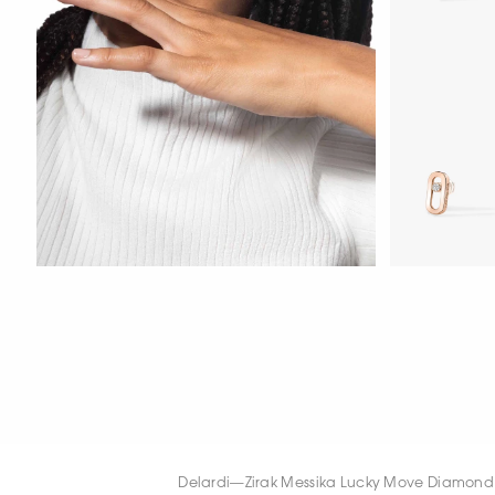
HOZIR KO‘RIS
HOZIR KO‘RISH
HOZIR KO‘RIS
Delardi
—
Zirak Messika Lucky Move Diamond