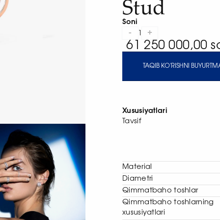
Stud
Soni
-
+
1
61 250 000,00 
TAQIB KO'RISHNI BUYURTMA
Xususiyatlari
Tavsif
Material
Diametri
Qimmatbaho toshlar
Qimmatbaho toshlarning
xususiyatlari