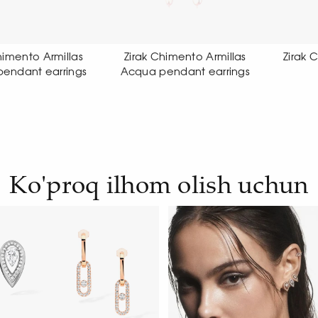
ak Chimento Armillas
Zirak Chimento Link Sensi
Zi
ua pendant earrings
earrings
Ko'proq ilhom olish uchun