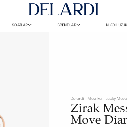
SOATLAR
BRENDLAR
NIKOH UZUK
Delardi
—
Messika
—
Lucky Mov
Zirak Mes
Move Dia