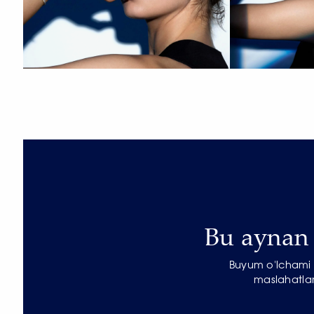
Bu aynan s
Buyum o'lchami b
maslahatlar