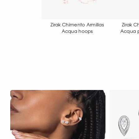
k Chimento Armillas
Zirak Chimento Armillas
Zir
Acqua hoops
Acqua pendant earrings
Acq