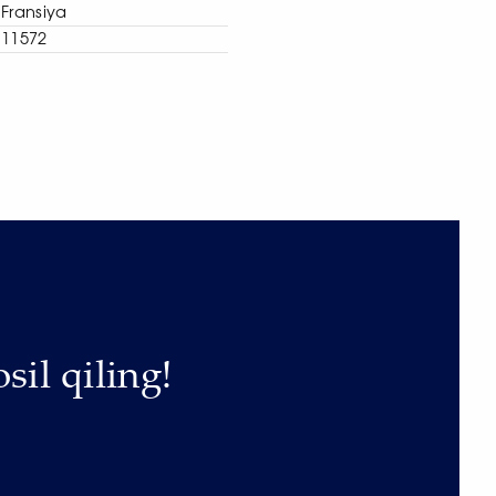
Fransiya
11572
sil qiling!