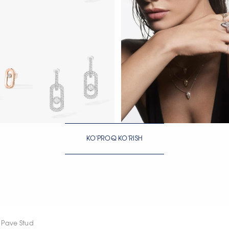
H
HOZIR KO‘RISH
KO'PROQ KO'RISH
H
HOZIR KO‘RISH
HOZIR KO‘RISH
 Pave Stud