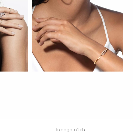
HOZIR KO‘RISH
Tepaga o'tish