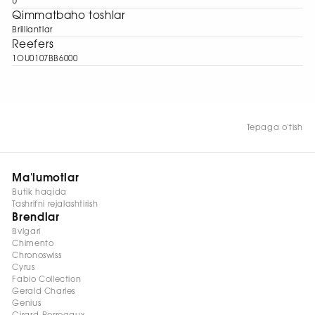
U
Qimmatbaho toshlar
Brilliantlar
Reefers
1OU0107BB6000
Tepaga o'tish
Ma'lumotlar
Butik haqida
Tashrifni rejalashtirish
Brendlar
Bvlgari
Chimento
Chronoswiss
Cyrus
Fabio Collection
Gerald Charles
Genius