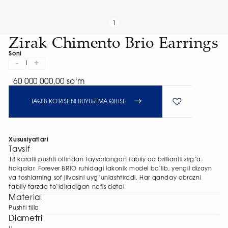
1
Zirak Chimento Brio Earrings
Soni
-
+
1
60 000 000,00 soʻm
TAQIB KO'RISHNI BUYURTMA QILISH
Xususiyatlari
Tavsif
18 karatli pushti oltindan tayyorlangan tabiiy oq brilliantli sirg‘a-
halqalar. Forever BRIO ruhidagi lakonik model bo‘lib, yengil dizayn
va toshlarning sof jilvasini uyg‘unlashtiradi. Har qanday obrazni
tabiiy tarzda to‘ldiradigan nafis detal.
Material
Pushti tilla
Diametri