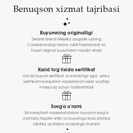
Benuqson xizmat tajribasi
Buyumning originalligi
Delardi brendi Messika zargarlik uyining
O'zbekistondagi rasmiy vakili hisoblanadi va
faqat original buyumlarni taqdim etadi
Xarid to'g'risida sertifikat
Har bir buyum sertifikat va kafolatga ega, ushbu
sertifikatni konsultant-maslahatchi xarid vaqtida
maxsus siz uchun faollashtiradi
Sovg'a o'rami
Siz konsultant-maslahatchidan buyumni sovg'a
o'ramida taqdim etish va buyumga ilova sifatida
otkritka qo'shishni so'rashingiz mumkin