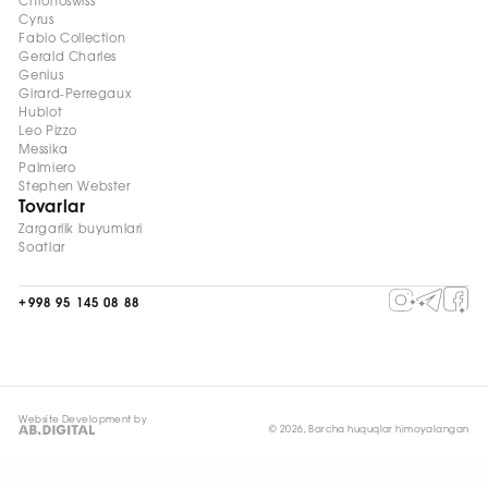
Chronoswiss
Cyrus
Fabio Collection
Gerald Charles
Genius
Girard-Perregaux
Hublot
Leo Pizzo
Messika
Palmiero
Stephen Webster
Tovarlar
Zargarlik buyumlari
Soatlar
+998 95 145 08 88
Website Development by
© 2026, Barcha huquqlar himoyalangan