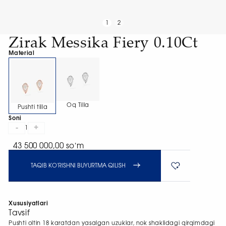
1
2
Zirak Messika Fiery 0.10Ct
Material
Oq Tilla
Pushti tilla
Soni
-
+
1
43 500 000,00 soʻm
TAQIB KO'RISHNI BUYURTMA QILISH
Xususiyatlari
Tavsif
Pushti oltin 18 karatdan yasalgan uzuklar, nok shaklidagi qirqimdagi