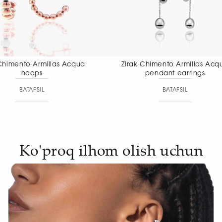
Zirak Chimento Armillas Acqua
Zirak Chimento
pendant earrings
pendant
BATAFSIL
BAT
Ko'proq ilhom olish uchun