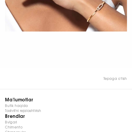
HOZIR KO‘RISH
Tepaga o'tish
Ma'lumotlar
Butik haqida
Tashrifni rejalashtirish
Brendlar
Bvlgari
Chimento