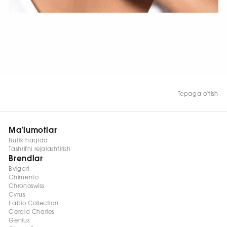
HOZIR KO‘RISH
Tepaga o'tish
Ma'lumotlar
Butik haqida
Tashrifni rejalashtirish
Brendlar
Bvlgari
Chimento
Chronoswiss
Cyrus
Fabio Collection
Gerald Charles
Genius