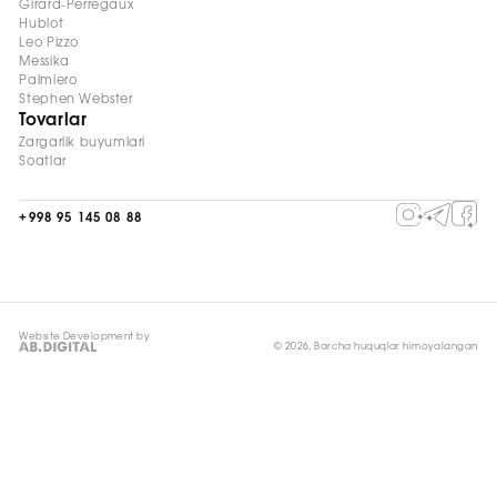
Girard-Perregaux
Hublot
Leo Pizzo
Messika
Palmiero
Stephen Webster
Tovarlar
Zargarlik buyumlari
Soatlar
+998 95 145 08 88
Website Development by
© 2026, Barcha huquqlar himoyalangan