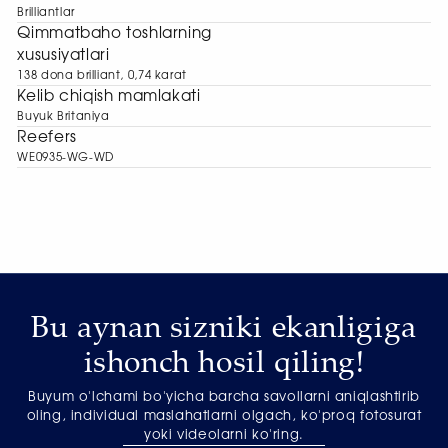
Brilliantlar
Qimmatbaho toshlarning
xususiyatlari
138 dona brilliant, 0,74 karat
Kelib chiqish mamlakati
Buyuk Britaniya
Reefers
WE0935-WG-WD
Bu aynan sizniki ekanligiga
ishonch hosil qiling!
Buyum o'lchami bo'yicha barcha savollarni aniqlashtirib
oling, individual maslahatlarni olgach, ko'proq fotosurat
yoki videolarni ko'ring.