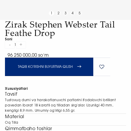
1
2
3
4
5
Zirak Stephen Webster Tail
Feathe Drop
Soni
-
+
1
96 250 000,00 soʻm
TAQIB KO'RISHNI BUYURTMA QILISH
Xususiyatlari
Tavsif
Tustovuq dumi va harakatlanuvchi patlarini ifodalovchi brilliant
pavedan iborat 18 karatli oq tilladan sirg'alar. Uzunligi 40 mm,
kengligi 8,9 mm. Umumiy og'irligi 6,55 gr.
Material
Oq Tilla
Qimmatbaho toshlar