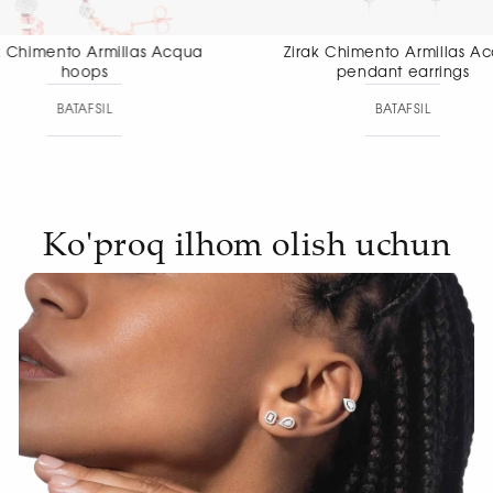
Zirak Chimento Armillas Acqua
Zirak Chiment
pendant earrings
pendant
BATAFSIL
BAT
Ko'proq ilhom olish uchun