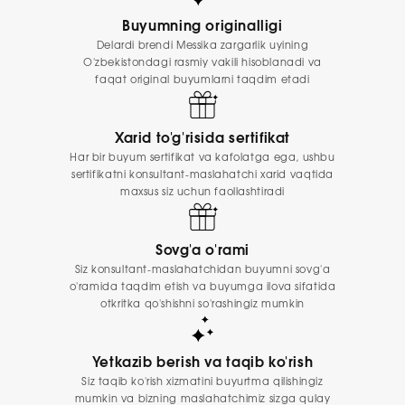
Buyumning originalligi
Delardi brendi Messika zargarlik uyining
O'zbekistondagi rasmiy vakili hisoblanadi va
faqat original buyumlarni taqdim etadi
Xarid to'g'risida sertifikat
Har bir buyum sertifikat va kafolatga ega, ushbu
sertifikatni konsultant-maslahatchi xarid vaqtida
maxsus siz uchun faollashtiradi
Sovg'a o'rami
Siz konsultant-maslahatchidan buyumni sovg'a
o'ramida taqdim etish va buyumga ilova sifatida
otkritka qo'shishni so'rashingiz mumkin
Yetkazib berish va taqib ko'rish
Siz taqib ko'rish xizmatini buyurtma qilishingiz
mumkin va bizning maslahatchimiz sizga qulay