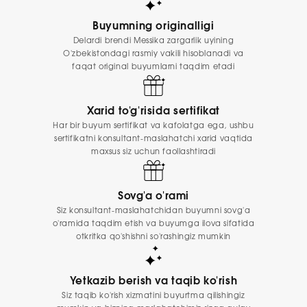
Buyumning originalligi
Delardi brendi Messika zargarlik uyining
O'zbekistondagi rasmiy vakili hisoblanadi va
faqat original buyumlarni taqdim etadi
Xarid to'g'risida sertifikat
Har bir buyum sertifikat va kafolatga ega, ushbu
sertifikatni konsultant-maslahatchi xarid vaqtida
maxsus siz uchun faollashtiradi
Sovg'a o'rami
Siz konsultant-maslahatchidan buyumni sovg'a
o'ramida taqdim etish va buyumga ilova sifatida
otkritka qo'shishni so'rashingiz mumkin
Yetkazib berish va taqib ko'rish
Siz taqib ko'rish xizmatini buyurtma qilishingiz