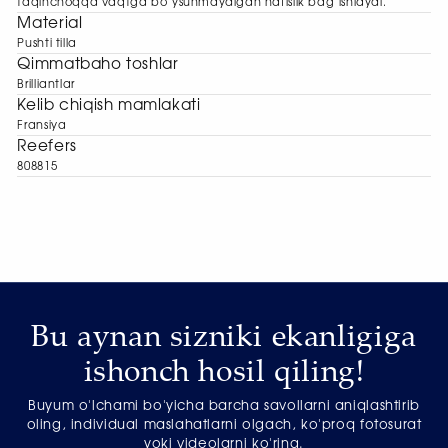
taqinchoqqa vaqtga bo‘ysunmaydigan nafislik bag‘ishlaydi.
Material
Pushti tilla
Qimmatbaho toshlar
Brilliantlar
Kelib chiqish mamlakati
Fransiya
Reefers
808815
Bu aynan sizniki ekanligiga
ishonch hosil qiling!
Buyum o'lchami bo'yicha barcha savollarni aniqlashtirib
oling, individual maslahatlarni olgach, ko'proq fotosurat
yoki videolarni ko'ring.