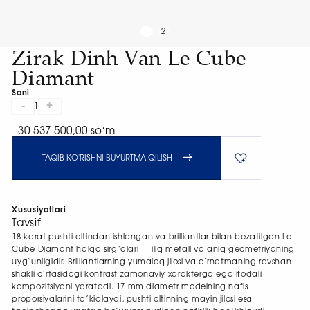
1
2
Zirak Dinh Van Le Cube
Diamant
Soni
-
+
1
30 537 500,00 soʻm
TAQIB KO'RISHNI BUYURTMA QILISH
Xususiyatlari
Tavsif
18 karat pushti oltindan ishlangan va brilliantlar bilan bezatilgan Le
Cube Diamant halqa sirg‘alari — iliq metall va aniq geometriyaning
uyg‘unligidir. Brilliantlarning yumaloq jilosi va o‘rnatmaning ravshan
shakli o‘rtasidagi kontrast zamonaviy xarakterga ega ifodali
kompozitsiyani yaratadi. 17 mm diametr modelning nafis
proporsiyalarini ta’kidlaydi, pushti oltinning mayin jilosi esa