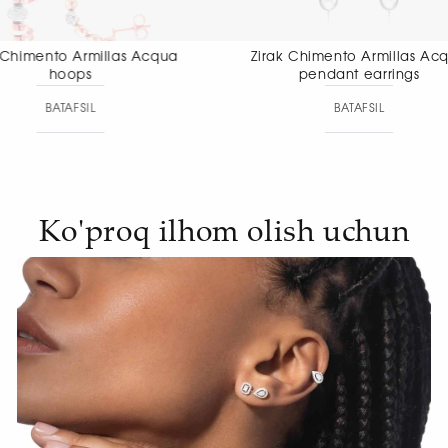
Zirak Chimento Armillas Acqua
Zirak Chiment
pendant earrings
pendant
BATAFSIL
BAT
Ko'proq ilhom olish uchun