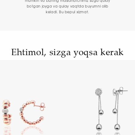
mumkin va bizning maslahatchimiz sizga qulay
bo'lgan joyga va qulay vaqtda buyumni olib
keladi. Bu bepul xizmat.
Ehtimol, sizga yoqsa kerak