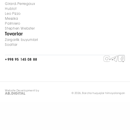
Girard-Perregaux
Hublot
Leo Pizzo
Messika
Palmiero
Stephen Webster
Tovarlar
Zargarlik buyumlari
Soatlar
+998 95 145 08 88
Website Development by
© 2026, Barcha huquqlar himoyalangan