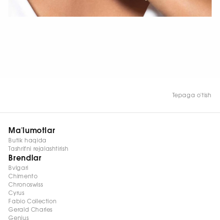
HOZIR KO‘RISH
Tepaga o'tish
Ma'lumotlar
Butik haqida
Tashrifni rejalashtirish
Brendlar
Bvlgari
Chimento
Chronoswiss
Cyrus
Fabio Collection
Gerald Charles
Genius