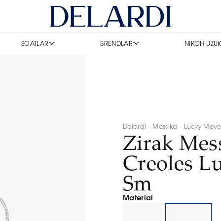
SOATLAR
BRENDLAR
NIKOH UZUK
Delardi
—
Messika
—
Lucky Mov
Zirak Mes
Creoles L
Sm
Material