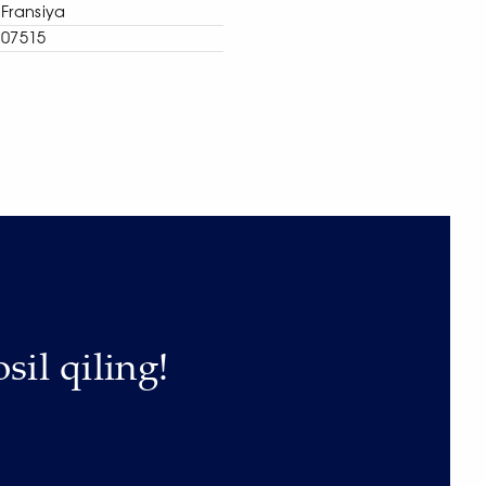
Fransiya
07515
sil qiling!