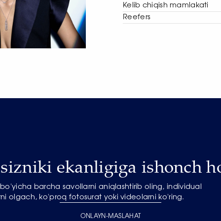
Kelib chiqish mamlakati
Reefers
izniki ekanligiga ishonch ho
o'yicha barcha savollarni aniqlashtirib oling, individual
ni olgach, ko'proq fotosurat yoki videolarni ko'ring.
ONLAYN-MASLAHAT