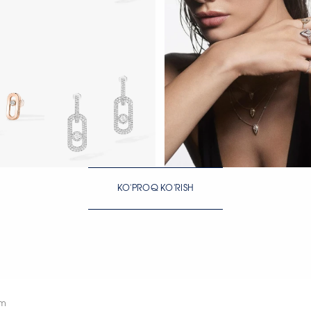
H
HOZIR KO‘RISH
KO'PROQ KO'RISH
H
HOZIR KO‘RISH
HOZIR KO‘RISH
Sm