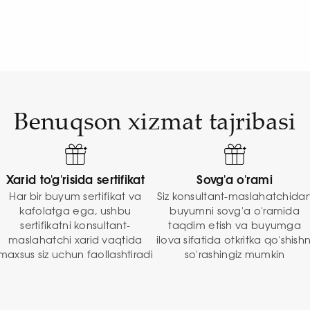
Benuqson xizmat tajribasi
Xarid to'g'risida sertifikat
Sovg'a o'rami
Har bir buyum sertifikat va
Siz konsultant-maslahatchida
kafolatga ega, ushbu
buyumni sovg'a o'ramida
sertifikatni konsultant-
taqdim etish va buyumga
maslahatchi xarid vaqtida
ilova sifatida otkritka qo'shishn
maxsus siz uchun faollashtiradi
so'rashingiz mumkin