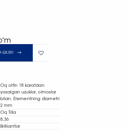
soʻm
 QILISH
Oq oltin 18 karatdan
yasalgan uzuklar, olmoslar
bilan. Elementning diametri
2 mm
Oq Tilla
8,36
Brilliantlar