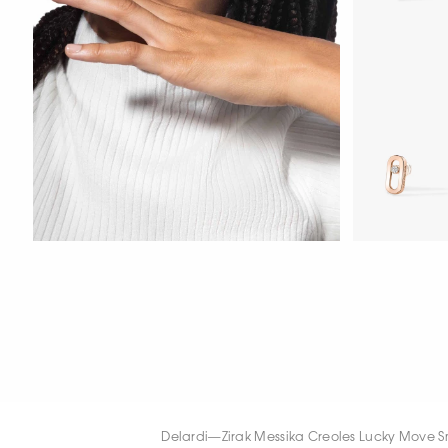
HOZIR KO‘RIS
HOZIR KO‘RISH
HOZIR KO‘RIS
Delardi
—
Zirak Messika Creoles Lucky Move 