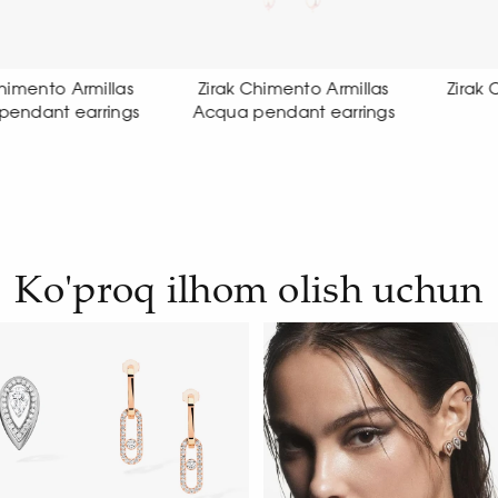
ak Chimento Armillas
Zirak Chimento Link Sensi
Zi
ua pendant earrings
earrings
Ko'proq ilhom olish uchun