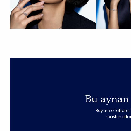
Bu aynan s
Buyum o'lchami b
maslahatlar