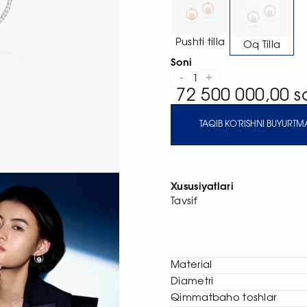
Pushti tilla
Oq Tilla
Soni
-
+
1
72 500 000,00 
TAQIB KO'RISHNI BUYURTMA
Xususiyatlari
Tavsif
Material
Diametri
Qimmatbaho toshlar