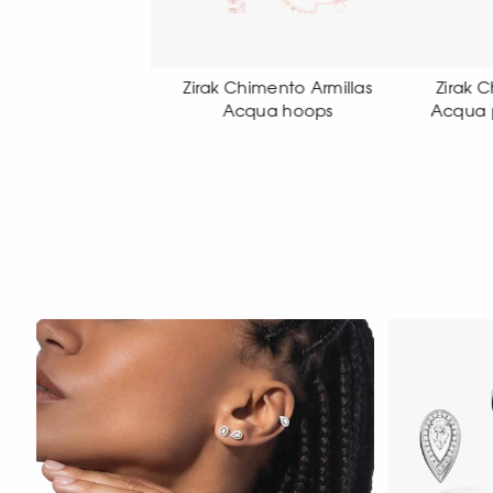
k Chimento Armillas
Zirak Chimento Armillas
Zir
Acqua hoops
Acqua pendant earrings
Acq