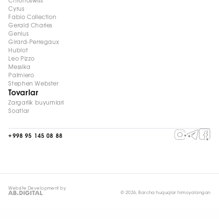
Chronoswiss
Cyrus
Fabio Collection
Gerald Charles
Genius
Girard-Perregaux
Hublot
Leo Pizzo
Messika
Palmiero
Stephen Webster
Tovarlar
Zargarlik buyumlari
Soatlar
+998 95 145 08 88
Website Development by
© 2026, Barcha huquqlar himoyalangan