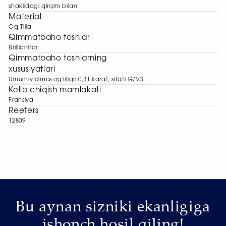
shaklidagi qirqim bilan
Material
Oq Tilla
Qimmatbaho toshlar
Brilliantlar
Qimmatbaho toshlarning
xususiyatlari
Umumiy olmos og'irligi: 0,31 karat, sifati G/VS.
Kelib chiqish mamlakati
Fransiya
Reefers
12809
Bu aynan sizniki ekanligiga
ishonch hosil qiling!