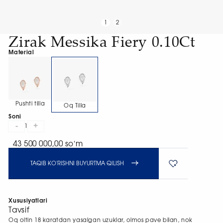
1
2
Zirak Messika Fiery 0.10Ct
Material
Pushti tilla
Oq Tilla
Soni
-
+
1
43 500 000,00 soʻm
TAQIB KO'RISHNI BUYURTMA QILISH
Xususiyatlari
Tavsif
Oq oltin 18 karatdan yasalgan uzuklar, olmos pave bilan, nok