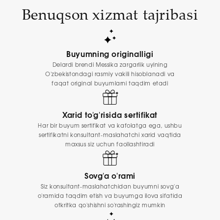
Benuqson xizmat tajribasi
Buyumning originalligi
Delardi brendi Messika zargarlik uyining
O'zbekistondagi rasmiy vakili hisoblanadi va
faqat original buyumlarni taqdim etadi
Xarid to'g'risida sertifikat
Har bir buyum sertifikat va kafolatga ega, ushbu
sertifikatni konsultant-maslahatchi xarid vaqtida
maxsus siz uchun faollashtiradi
Sovg'a o'rami
Siz konsultant-maslahatchidan buyumni sovg'a
o'ramida taqdim etish va buyumga ilova sifatida
otkritka qo'shishni so'rashingiz mumkin