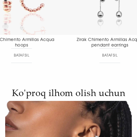
Zirak Chimento Armillas Acqua
Zirak Chiment
pendant earrings
pendant
BATAFSIL
BAT
Ko'proq ilhom olish uchun