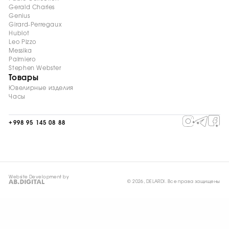
Gerald Charles
Genius
Girard-Perregaux
Hublot
Leo Pizzo
Messika
Palmiero
Stephen Webster
Товары
Ювелирные изделия
Часы
+998 95 145 08 88
Website Development by
© 2026, DELARDI. Все права защищены