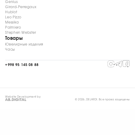
Genius
Girard-Perregaux
Hublot
Leo Pizzo
Messika
Palmiero
Stephen Webster
Товары
Ювелирные изделия
Часы
+998 95 145 08 88
Website Development by
© 2026, DELARDI. Все права защищены