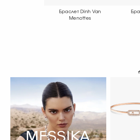
раслет Dinh Van
Браслет Dinh Van
Б
Menottes
Menottes