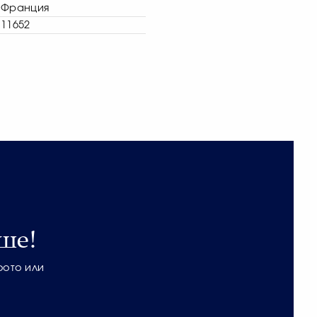
Франция
11652
ше!
фото или