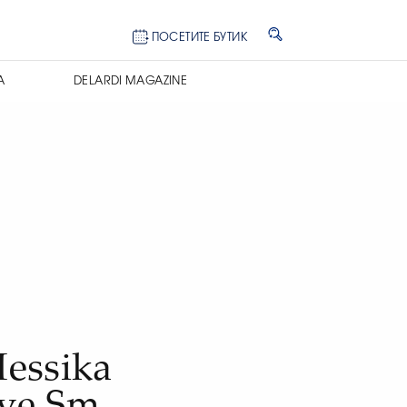
ПОСЕТИТЕ БУТИК
А
DELARDI MAGAZINE
e
essika
ve Sm