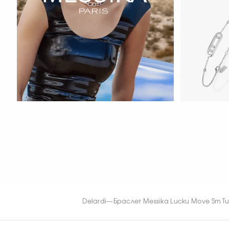
СМОТРЕТЬ С
Переместить одно проложенное
СМОТРЕТЬ СЕЙЧАС
СМОТРЕТЬ С
Delardi
—
Браслет Messika Lucku Move Sm Tu