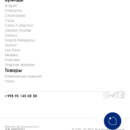
Бренды
Bvlgari
Chimento
Chronoswiss
Cyrus
Fabio Collection
Gerald Charles
Genius
Girard-Perregaux
Hublot
Leo Pizzo
Messika
Palmiero
Stephen Webster
Товары
Ювелирные изделия
Часы
+998 95 145 08 88
Website Development by
© 2026, DELARDI. Все права защищены