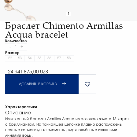
1
Браслет Chimento Armillas
Acqua bracelet
Количество
-
+
1
Размер
52
53
54
55
56
57
58
24 941 875,00 UZS
ДОБАВИТЬ В КОРЗИНУ
Характеристики
Описание
Изысканный браслет Armillas Acqua из розового золота 18 карат
с бриллиантом. На тончайшей цепочке плавно расположены
нежные каплевидные элементы, вдохновлённые изящными
линиями воды.