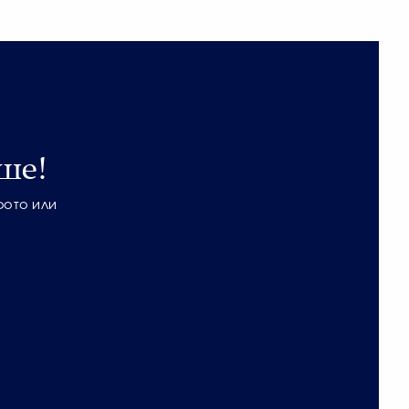
ше!
фото или