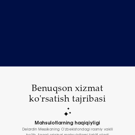
Benuqson xizmat
ko'rsatish tajribasi
Mahsulotlarning haqiqiyligi
Delardin Messikaning O'zbekistondagi rasmiy vakili