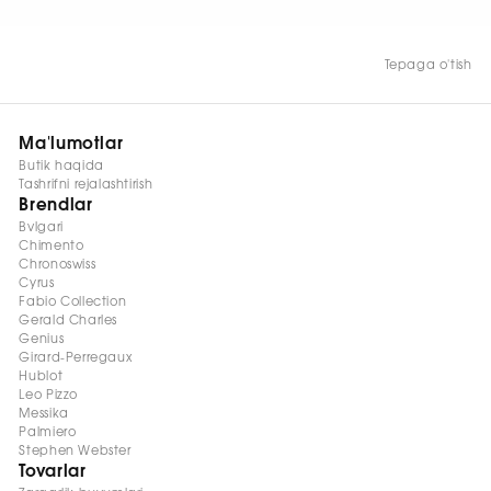
Tepaga o'tish
Ma'lumotlar
Butik haqida
Tashrifni rejalashtirish
Brendlar
Bvlgari
Chimento
Chronoswiss
Cyrus
Fabio Collection
Gerald Charles
Genius
Girard-Perregaux
Hublot
Leo Pizzo
Messika
Palmiero
Stephen Webster
Tovarlar