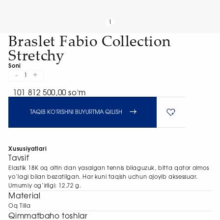
1
Braslet Fabio Collection
Stretchy
Soni
-
+
1
101 812 500,00 soʻm
TAQIB KO'RISHNI BUYURTMA QILISH
Xususiyatlari
Tavsif
Elastik 18K oq oltin dan yasalgan tennis bilaguzuk, bitta qator olmos
yo‘lagi bilan bezatilgan. Har kuni taqish uchun ajoyib aksessuar.
Umumiy og‘irligi: 12,72 g.
Material
Oq Tilla
Qimmatbaho toshlar