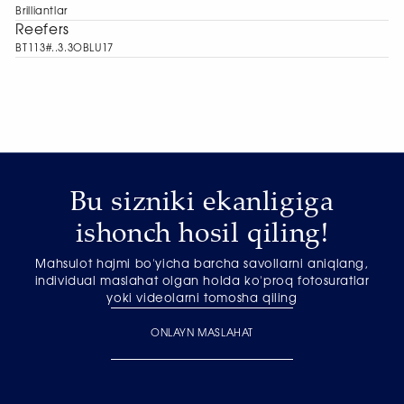
Brilliantlar
Reefers
BT113#..3.3OBLU17
Bu sizniki ekanligiga
ishonch hosil qiling!
Mahsulot hajmi bo'yicha barcha savollarni aniqlang,
individual maslahat olgan holda ko'proq fotosuratlar
yoki videolarni tomosha qiling
ONLAYN MASLAHAT