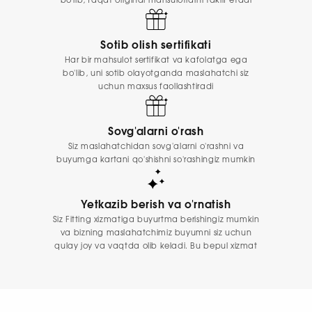
bo'lib, faqat original mahsulotlarni taklif etadi
Sotib olish sertifikati
Har bir mahsulot sertifikat va kafolatga ega
bo'lib, uni sotib olayotganda maslahatchi siz
uchun maxsus faollashtiradi
Sovg'alarni o'rash
Siz maslahatchidan sovg'alarni o'rashni va
buyumga kartani qo'shishni so'rashingiz mumkin
Yetkazib berish va o'rnatish
Siz Fitting xizmatiga buyurtma berishingiz mumkin
va bizning maslahatchimiz buyumni siz uchun
qulay joy va vaqtda olib keladi. Bu bepul xizmat