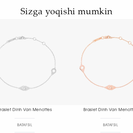
Sizga yoqishi mumkin
Braslet Dinh Van Menottes
Braslet Dinh Va
BATAFSIL
BAT