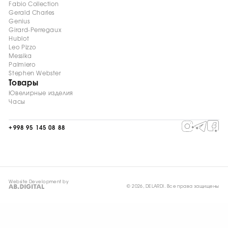
Fabio Collection
Gerald Charles
Genius
Girard-Perregaux
Hublot
Leo Pizzo
Messika
Palmiero
Stephen Webster
Товары
Ювелирные изделия
Часы
+998 95 145 08 88
Website Development by
© 2026, DELARDI. Все права защищены