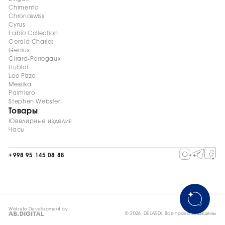
Chimento
Chronoswiss
Cyrus
Fabio Collection
Gerald Charles
Genius
Girard-Perregaux
Hublot
Leo Pizzo
Messika
Palmiero
Stephen Webster
Товары
Ювелирные изделия
Часы
+998 95 145 08 88
Website Development by
© 2026, DELARDI. Все права защищены