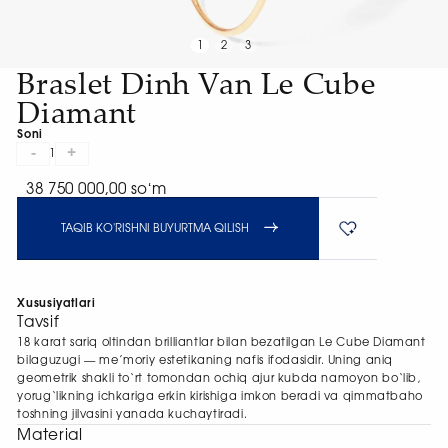
1
2
3
Braslet Dinh Van Le Cube
Diamant
Soni
-
+
1
38 750 000,00 soʻm
TAQIB KO'RISHNI BUYURTMA QILISH
Xususiyatlari
Tavsif
18 karat sariq oltindan brilliantlar bilan bezatilgan Le Cube Diamant
bilaguzugi — me’moriy estetikaning nafis ifodasidir. Uning aniq
geometrik shakli to‘rt tomondan ochiq ajur kubda namoyon bo‘lib,
yorug‘likning ichkariga erkin kirishiga imkon beradi va qimmatbaho
toshning jilvasini yanada kuchaytiradi.
Material