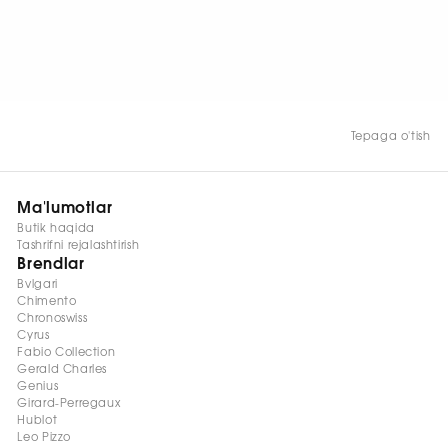
HOZIR KO‘RISH
Tepaga o'tish
Ma'lumotlar
Butik haqida
Tashrifni rejalashtirish
Brendlar
Bvlgari
Chimento
Chronoswiss
Cyrus
Fabio Collection
Gerald Charles
Genius
Girard-Perregaux
Hublot
Leo Pizzo