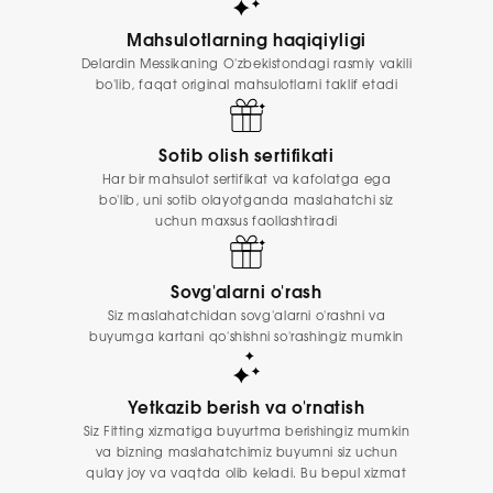
Mahsulotlarning haqiqiyligi
Delardin Messikaning O'zbekistondagi rasmiy vakili
bo'lib, faqat original mahsulotlarni taklif etadi
Sotib olish sertifikati
Har bir mahsulot sertifikat va kafolatga ega
bo'lib, uni sotib olayotganda maslahatchi siz
uchun maxsus faollashtiradi
Sovg'alarni o'rash
Siz maslahatchidan sovg'alarni o'rashni va
buyumga kartani qo'shishni so'rashingiz mumkin
Yetkazib berish va o'rnatish
Siz Fitting xizmatiga buyurtma berishingiz mumkin
va bizning maslahatchimiz buyumni siz uchun
qulay joy va vaqtda olib keladi. Bu bepul xizmat