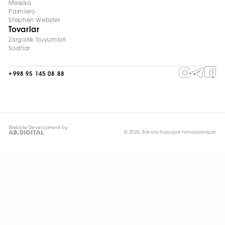
Messika
Palmiero
Stephen Webster
Tovarlar
Zargarlik buyumlari
Soatlar
+998 95 145 08 88
Website Development by
© 2026, Barcha huquqlar himoyalangan