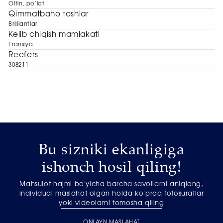
Oltin, po‘lat
Qimmatbaho toshlar
Brilliantlar
Kelib chiqish mamlakati
Fransiya
Reefers
308211
Bu sizniki ekanligiga
ishonch hosil qiling!
Mahsulot hajmi bo'yicha barcha savollarni aniqlang,
individual maslahat olgan holda ko'proq fotosuratlar
yoki videolarni tomosha qiling
ONLAYN MASLAHAT