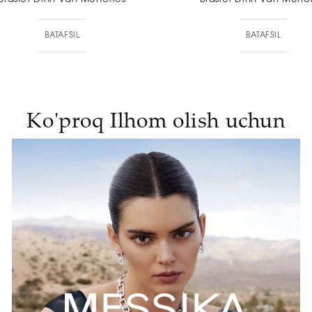
BATAFSIL
BA
Ko'proq Ilhom olish uchun