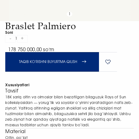
1
Braslet Palmiero
Soni
-
+
1
178 750 000,00 soʻm
TAQIB KO'RISHNI BUYURTMA QILISH
Xususiyatlari
Tavsif
18K sariq oltin va olmoslar bilan bezatilgan bilaguzuk Rays of Sun
kolleksiyasidan — yorug‘lik va soyalar o‘yinini yaratadigan nafis zeb-
ziynat. Yaltiroq oltinning egilgan shakllari va silliq chiziqlari mat
tuzilmalar bilan almashib, bilaguzukka sehrli jilo bag‘ishlaydi. Ushbu
zeb-ziynat har qanday qiyofaga nafislik va elegantiq qo‘shib,
maxsus tadbirlar uchun ajoyib tanlov bo‘ladi.
Material
Oltin, po‘lat