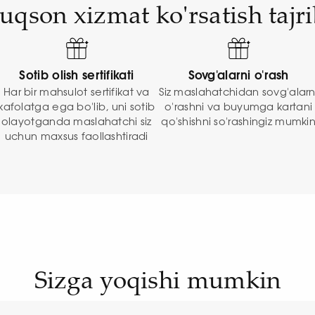
uqson xizmat ko'rsatish tajri
Sotib olish sertifikati
Sovg'alarni o'rash
Har bir mahsulot sertifikat va
Siz maslahatchidan sovg'alarn
kafolatga ega bo'lib, uni sotib
o'rashni va buyumga kartani
olayotganda maslahatchi siz
qo'shishni so'rashingiz mumki
uchun maxsus faollashtiradi
Sizga yoqishi mumkin