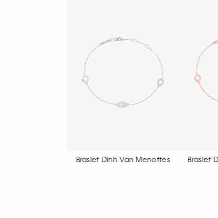
t Dinh Van Menottes
Braslet Dinh Van Menottes
Bras