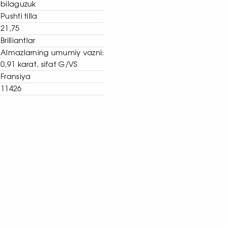
bilaguzuk
Pushti tilla
21,75
Brilliantlar
Almazlarning umumiy vazni:
0,91 karat, sifat G/VS
Fransiya
11426