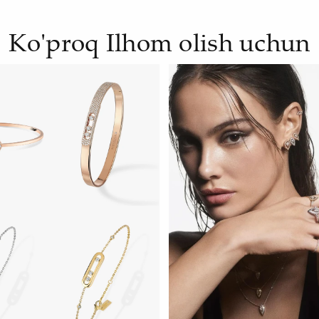
Ko'proq Ilhom olish uchun
H
HOZIR KO‘RISH