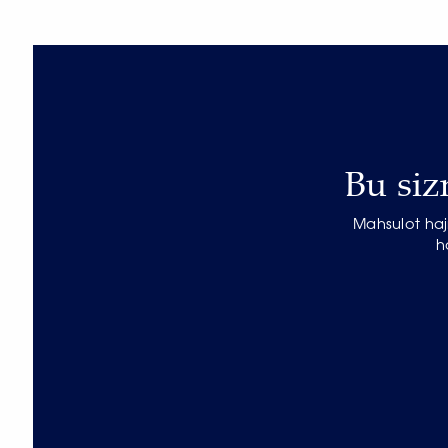
Bu siz
Mahsulot haj
h