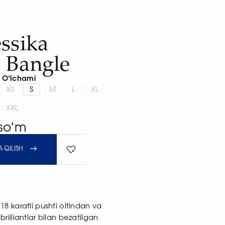
ssika
 Bangle
O‘lchami
XS
S
M
L
XL
XXL
 soʻm
 QILISH
18 karatli pushti oltindan va
brilliantlar bilan bezatilgan