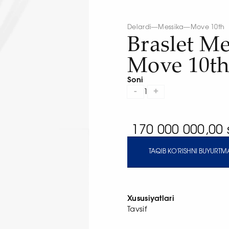
Delardi
—
Messika
—
Move 10th
Braslet Me
Move 10th
Soni
-
+
1
170 000 000,00
TAQIB KO'RISHNI BUYURTMA
Xususiyatlari
Tavsif