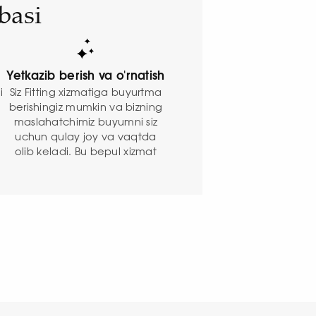
basi
Yetkazib berish va o'rnatish
Siz Fitting xizmatiga buyurtma
i
berishingiz mumkin va bizning
maslahatchimiz buyumni siz
n
uchun qulay joy va vaqtda
olib keladi. Bu bepul xizmat